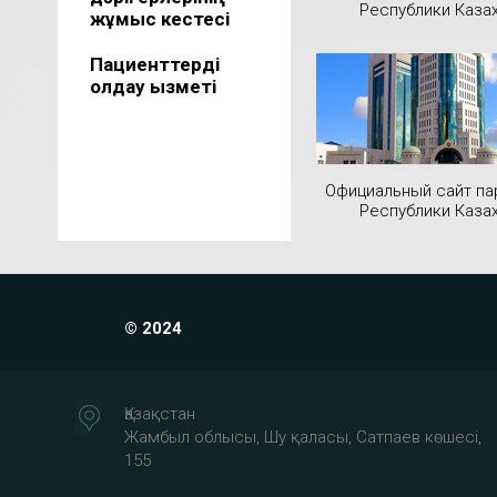
Республики Каза
жұмыс кестесі
Пациенттерді
қолдау қызметі
Официальный сайт па
Республики Каза
© 2024
Қазақстан
Жамбыл облысы, Шу қаласы, Сатпаев көшесі,
155