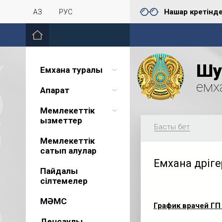
Нашар көретінд
ҚАЗ
РУС
Шу 
Емхана туралы
емх
Ақпарат
Мемлекеттік
қызметтер
Басты бет
Мемлекеттік
сатып алулар
Емхана дәріг
Пайдалы
сілтемелер
МӘМС
График врачей ГП
Денсаулық