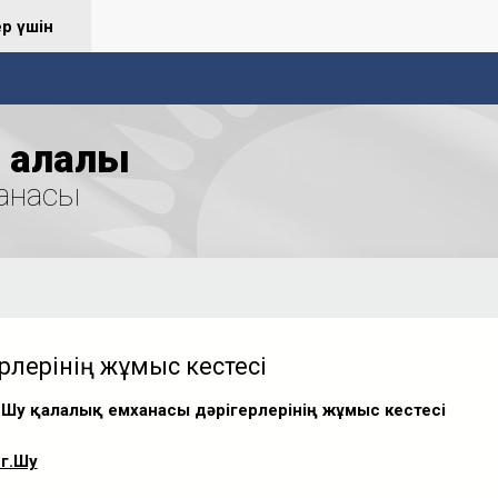
ер үшін
қалалық
анасы
ерлерінің жұмыс кестесі
Шу қалалық емханасы дәрігерлерінің жұмыс кестесі
 г.Шу