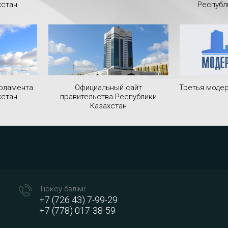
хстан
Республ
рламента
Официальный сайт
Третья модер
хстан
правительства Республики
Казахстан
Тіркеу бөлімі:
+7 (726 43) 7-99-29
+7 (778) 017-38-59