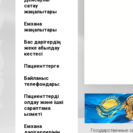
сақтау
жаңалықтары
Емхана
жаңалықтары
Бас дәрігердің
жеке қабылдау
кестесі
Пациенттерге
Байланыс
телефондары:
Пациенттерді
қолдау және ішкі
сараптама
қызметі
Емхана
Государственные 
дәрігерлерінің