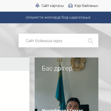
Сайт картасы
Кері байланыс
Әлеуметтік желілерде бізді қадағалаңыз
Бас дәрігер
Инкарбекова Гаухар