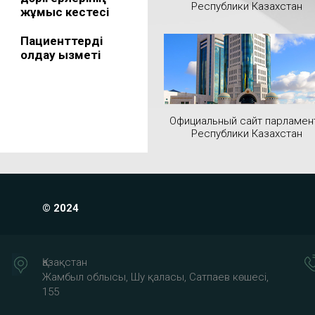
Республики Казахстан
жұмыс кестесі
Пациенттерді
қолдау қызметі
Официальный сайт парламен
Республики Казахстан
© 2024
Қазақстан
Жамбыл облысы, Шу қаласы, Сатпаев көшесі,
155