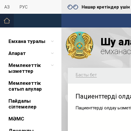
Нашар көретіндер үшін
ҚАЗ
РУС
Шу қал
Емхана туралы
емхана
Ақпарат
Мемлекеттік
қызметтер
Басты бет
Мемлекеттік
сатып алулар
Пациенттерді қолд
Пайдалы
сілтемелер
Пациенттерді қолдау қызметі
МӘМС
Денсаулық