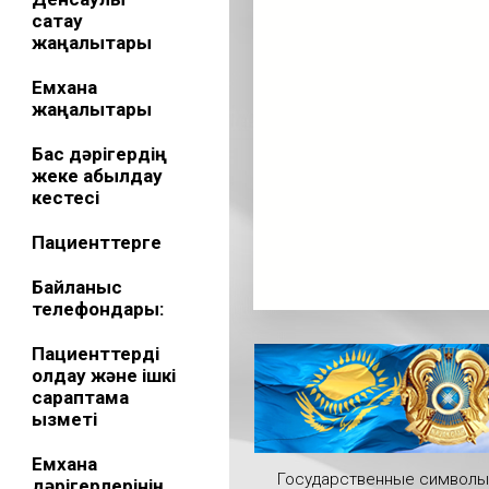
сақтау
жаңалықтары
Емхана
жаңалықтары
Бас дәрігердің
жеке қабылдау
кестесі
Пациенттерге
Байланыс
телефондары:
Пациенттерді
қолдау және ішкі
сараптама
қызметі
Емхана
Государственные символы
дәрігерлерінің