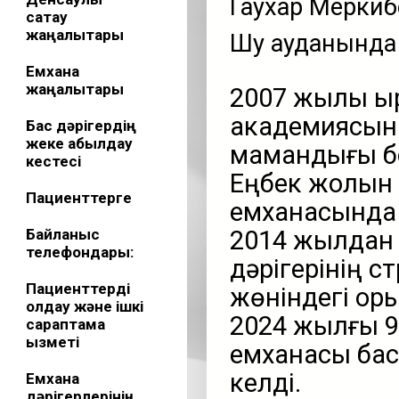
Гаухар Мерки
сақтау
жаңалықтары
Шу ауданында 
Емхана
жаңалықтары
2007 жылы Қы
академиясын
Бас дәрігердің
жеке қабылдау
мамандығы бо
кестесі
Еңбек жолын
Пациенттерге
емханасында 
Байланыс
2014 жылдан 
телефондары:
дәрігерінің 
Пациенттерді
жөніндегі ор
қолдау және ішкі
2024 жылғы 9
сараптама
қызметі
емханасы бас 
келді.
Емхана
дәрігерлерінің