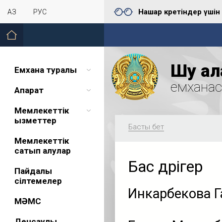
Нашар көретіндер үшін
ҚАЗ
РУС
Шу қал
Емхана туралы
емхана
Ақпарат
Мемлекеттік
қызметтер
Басты бет
Мемлекеттік
сатып алулар
Бас дәрігер
Пайдалы
сілтемелер
Инкарбекова Г
МӘМС
Денсаулық