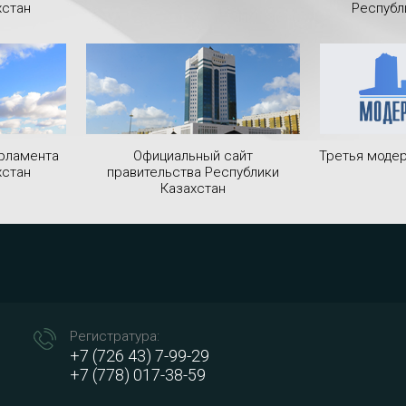
хстан
Республ
рламента
Официальный сайт
Третья модер
хстан
правительства Республики
Казахстан
Регистратура:
+7 (726 43) 7-99-29
+7 (778) 017-38-59