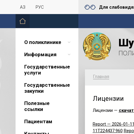
Для слабовид
ҚАЗ
РУС
Шу
О поликлинике
пол
Информация
Государственные
услуги
Главная
Государственные
закупки
Лицензии
Полезные
ссылки
Лицензии —
скачат
Пациентам
Report — 2026-01-1
11T224437.960
Repo
Контакты