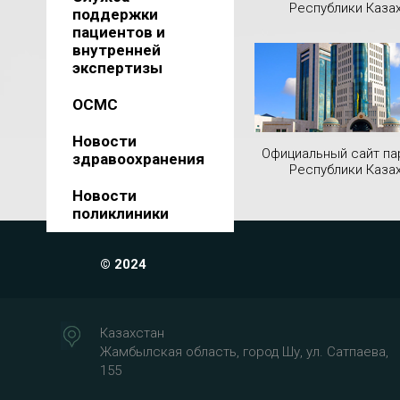
Республики Каза
поддержки
пациентов и
внутренней
экспертизы
ОСМС
Новости
Официальный сайт па
здравоохранения
Республики Каза
Новости
поликлиники
© 2024
Казахстан
Жамбылская область, город Шу, ул. Сатпаева,
155