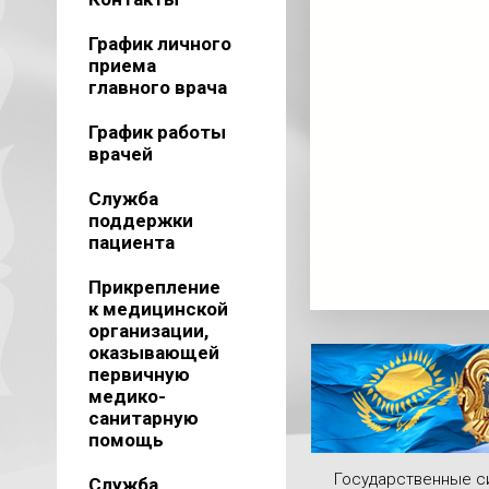
График личного
приема
главного врача
График работы
врачей
Служба
поддержки
пациента
Прикрепление
к медицинской
организации,
оказывающей
первичную
медико-
санитарную
помощь
Государственные 
Служба