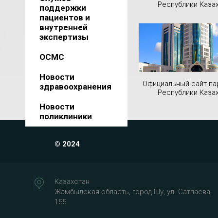
Республики Каза
поддержки
пациентов и
внутренней
экспертизы
ОСМС
Новости
Официальный сайт па
здравоохранения
Республики Каза
Новости
поликлиники
© 2024
Казахстан
Жамбылская область, город Шу, ул. Сатпаева,
155