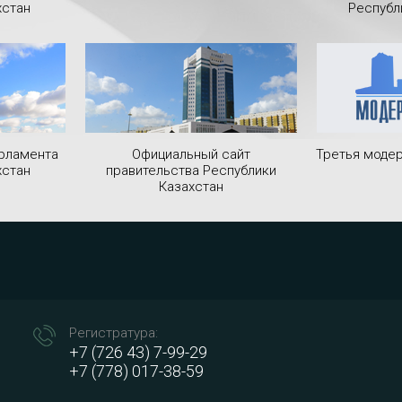
хстан
Республ
рламента
Официальный сайт
Третья модер
хстан
правительства Республики
Казахстан
Регистратура:
+7 (726 43) 7-99-29
+7 (778) 017-38-59