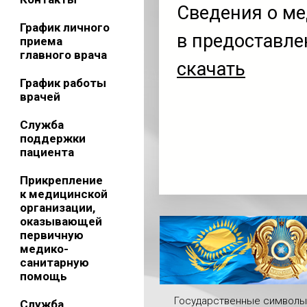
Сведения о м
График личного
в предоставле
приема
главного врача
скачать
График работы
врачей
Служба
поддержки
пациента
Прикрепление
к медицинской
организации,
оказывающей
первичную
медико-
санитарную
помощь
Государственные символы
Служба