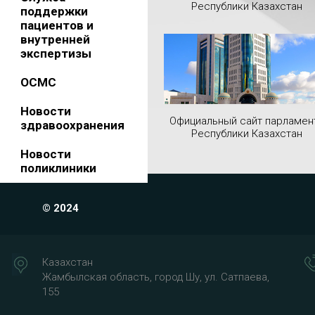
Республики Казахстан
поддержки
пациентов и
внутренней
экспертизы
ОСМС
Новости
Официальный сайт парламен
здравоохранения
Республики Казахстан
Новости
поликлиники
© 2024
Казахстан
Жамбылская область, город Шу, ул. Сатпаева,
155