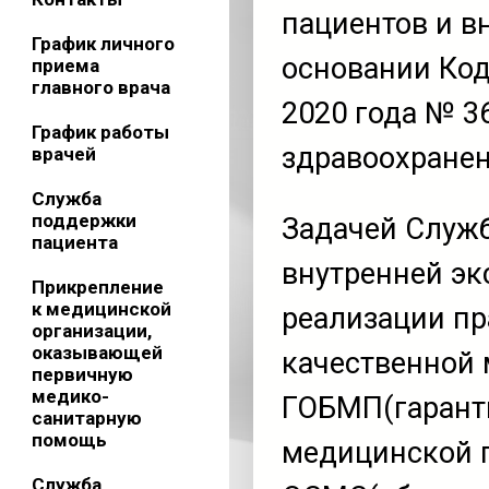
пациентов и в
График личного
основании Код
приема
главного врача
2020 года № 3
График работы
здравоохране
врачей
Служба
поддержки
Задачей Служ
пациента
внутренней эк
Прикрепление
к медицинской
реализации пр
организации,
оказывающей
качественной
первичную
медико-
ГОБМП(гарант
санитарную
помощь
медицинской п
Служба