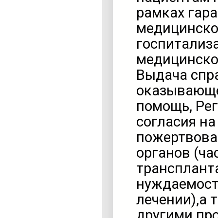
рамках гар
медицинско
госпитализ
медицинско
Выдача спр
оказывающе
помощь, Рег
согласия н
пожертвован
органов (ча
трансплант
нуждаемост
лечении),а 
другими пр