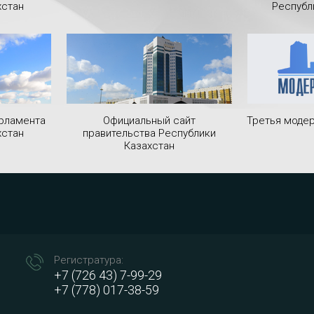
хстан
Республ
рламента
Официальный сайт
Третья модер
хстан
правительства Республики
Казахстан
Регистратура:
+7 (726 43) 7-99-29
+7 (778) 017-38-59