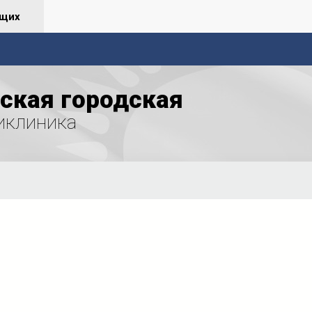
ящих
ская городская
иклиника