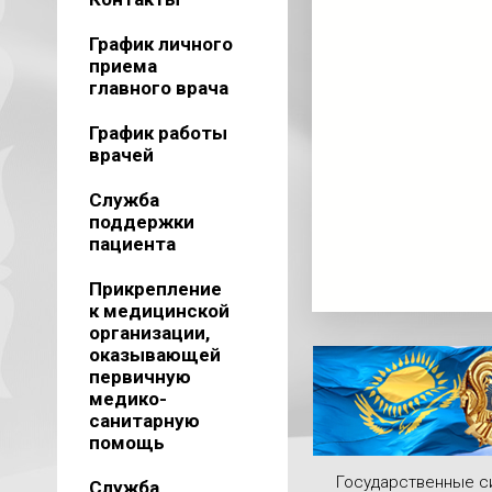
График личного
приема
главного врача
График работы
врачей
Служба
поддержки
пациента
Прикрепление
к медицинской
организации,
оказывающей
первичную
медико-
санитарную
помощь
Государственные 
Служба