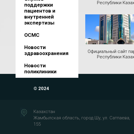
Республики Каза
поддержки
пациентов и
внутренней
экспертизы
ОСМС
Новости
Официальный сайт па
здравоохранения
Республики Каза
Новости
поликлиники
© 2024
Казахстан
Жамбылская область, город Шу, ул. Сатпаева,
155