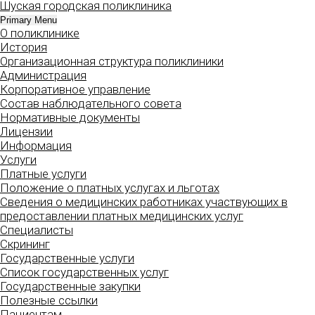
Шуская городская поликлиника
Skip
to
Primary Menu
О поликлинике
content
История
Организационная структура поликлиники
Администрация
Корпоративное управление
Состав наблюдательного совета
Нормативные документы
Лицензии
Информация
Услуги
Платные услуги
Положение о платных услугах и льготах
Сведения о медицинских работниках участвующих в
предоставлении платных медицинских услуг
Специалисты
Скрининг
Государственные услуги
Список государственных услуг
Государственные закупки
Полезные ссылки
Пациентам