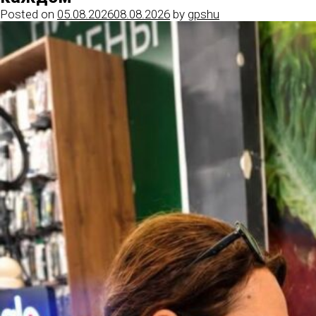
Posted on
05.08.2026
08.08.2026
by
gpshu