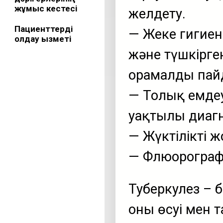
жұмыс кестесі
желдету.
Пациенттерді
— Жеке гигиен
қолдау қызметі
және түшкірге
орамалды пайд
— Толық емдеу
уақтылы диагн
— Жүктілікті ж
— Флюорограф
Туберкулез – б
оның өсуі мен 