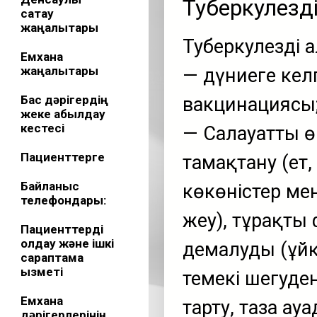
Туберкулезд
сақтау
жаңалықтары
Туберкулездің
Емхана
жаңалықтары
— дүниеге кел
Бас дәрігердің
вакцинациясы
жеке қабылдау
кестесі
— Салауатты өм
Пациенттерге
тамақтану (ет,
Байланыс
көкөністер ме
телефондары:
жеу), тұрақты
Пациенттерді
қолдау және ішкі
демалуды (ұйқ
сараптама
қызметі
темекі шегуден
Емхана
тарту, таза ау
дәрігерлерінің