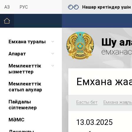
Нашар көретіндер үшін
ҚАЗ
РУС
Шу қал
Емхана туралы
емхана
Ақпарат
Мемлекеттік
қызметтер
Емхана жа
Мемлекеттік
сатып алулар
Пайдалы
Басты бет
Емхана жаңал
сілтемелер
МӘМС
13.03.2025
Денсаулық