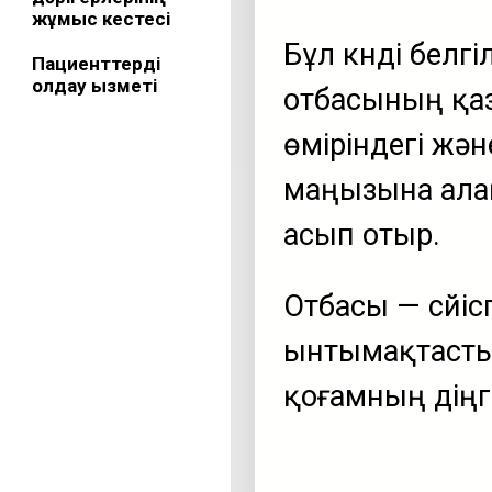
жұмыс кестесі
Бұл күнді бел
Пациенттерді
қолдау қызметі
отбасының қаз
өміріндегі жән
маңызына ала
асып отыр.
Отбасы — сүйіс
ынтымақтастық
қоғамның діңге