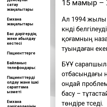
15 мамыр – 
сақтау
жаңалықтары
Ал 1994 жылы О
Емхана
жаңалықтары
күнді белгілеуд
Бас дәрігердің
қоғамның наза
жеке қабылдау
кестесі
туындаған еке
Пациенттерге
Байланыс
БҰҰ сарапшыла
телефондары:
отбасындағы н
Пациенттерді
қолдау және ішкі
ондай пробле
сараптама
қызметі
басу – тұтаст
Емхана
төндіре түседі.
дәрігерлерінің