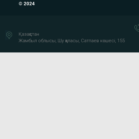
© 2024
Қазақстан
Жамбыл облысы, Шу қаласы, Сатпаев көшесі, 155