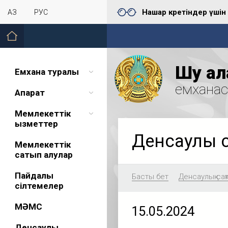
Нашар көретіндер үшін
ҚАЗ
РУС
Шу қал
Емхана туралы
емхана
Ақпарат
Мемлекеттік
қызметтер
Денсаулық 
Мемлекеттік
сатып алулар
Пайдалы
Басты бет
Денсаулық сақ
сілтемелер
МӘМС
15.05.2024
Денсаулық