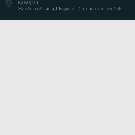
Қазақстан
Жамбыл облысы, Шу қаласы, Сатпаев көшесі, 155