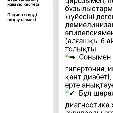
цирозымен, п
жұмыс кестесі
бұзылыстарме
Пациенттерді
жүйесінің дег
қолдау қызметі
демиелиниза
эпилепсиямен
(алғашқы 6 ай
толықты.
Сонымен 
гипертония, 
қант диабеті,
ерте анықтауғ
Бұл шарал
диагностика ж