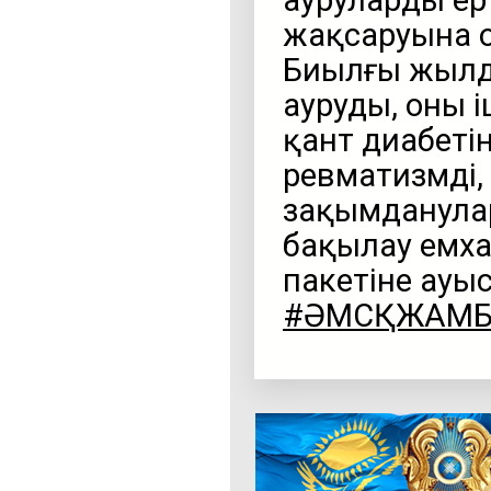
ауруларды ерт
жақсаруына оң
Биылғы жылд
ауруды, оның 
қант диабеті
ревматизмді, 
зақымданулар
бақылау емх
пакетіне ауы
#ӘМСҚЖАМ