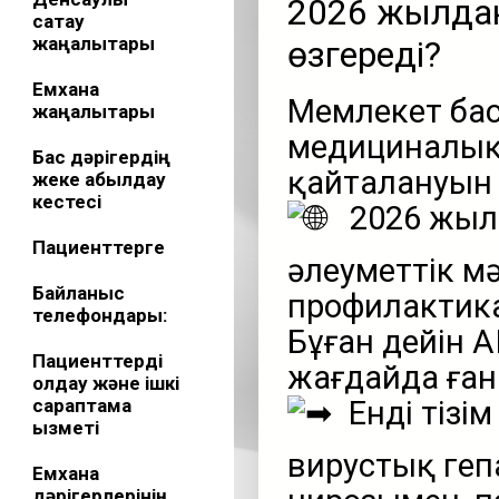
2026 жылдан
сақтау
жаңалықтары
өзгереді?
Емхана
Мемлекет ба
жаңалықтары
медициналық 
Бас дәрігердің
қайталануын 
жеке қабылдау
кестесі
2026 жыл
Пациенттерге
әлеуметтік мән
Байланыс
профилактика
телефондары:
Бұған дейін А
Пациенттерді
жағдайда ғана
қолдау және ішкі
сараптама
Енді тізі
қызметі
вирустық геп
Емхана
дәрігерлерінің