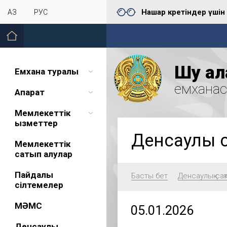
Нашар көретіндер үшін
ҚАЗ
РУС
Шу қал
Емхана туралы
емхана
Ақпарат
Мемлекеттік
қызметтер
Денсаулық 
Мемлекеттік
сатып алулар
Пайдалы
Басты бет
Денсаулық сақ
сілтемелер
МӘМС
05.01.2026
Денсаулық