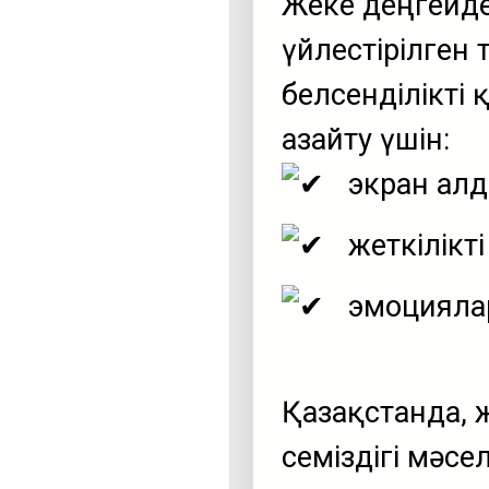
Жеке деңгейде
үйлестірілген
белсенділікті
азайту үшін:
экран алд
жеткілікт
эмоцияла
Қазақстанда, 
семіздігі мәсел