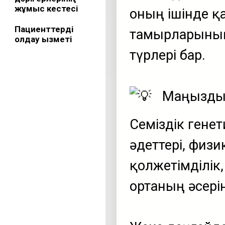
жұмыс кестесі
оның ішінде қа
Пациенттерді
тамырларының 
қолдау қызметі
түрлері бар.
Маңызды 
Семіздік гене
әдеттері, физ
қолжетімділік
ортаның әсері