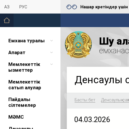
Нашар көретіндер үшін
ҚАЗ
РУС
Шу қал
Емхана туралы
емхана
Ақпарат
Мемлекеттік
қызметтер
Денсаулық 
Мемлекеттік
сатып алулар
Пайдалы
Басты бет
Денсаулық сақ
сілтемелер
МӘМС
04.03.2026
Денсаулық