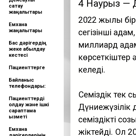
4 Наурыз — Дү
сақтау
жаңалықтары
2022 жылы бір
Емхана
жаңалықтары
сегізінші адам,
Бас дәрігердің
миллиард адам
жеке қабылдау
кестесі
көрсеткіштер 
Пациенттерге
келеді.
Байланыс
телефондары:
Семіздік тек 
Пациенттерді
қолдау және ішкі
Дүниежүзілік 
сараптама
қызметі
семіздікті со
Емхана
жіктейді. Ол 2
дәрігерлерінің