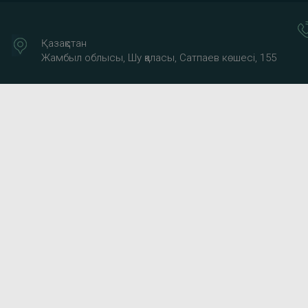
Қазақстан
Жамбыл облысы, Шу қаласы, Сатпаев көшесі, 155