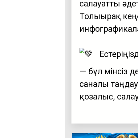
салауатты әде
Толығырақ кең
инфографикала
Естеріңіз
— бұл мінсіз д
саналы таңдау
қозғалыс, сала