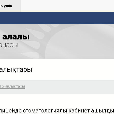
ер үшін
қалалық
анасы
ңалықтары
а жаңалықтары
лицейде стоматологиялық кабинет ашылд