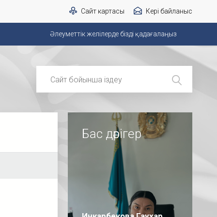
Сайт картасы
Кері байланыс
Әлеуметтік желілерде бізді қадағалаңыз
Бас дәрігер
ы
Инкарбекова Гаухар