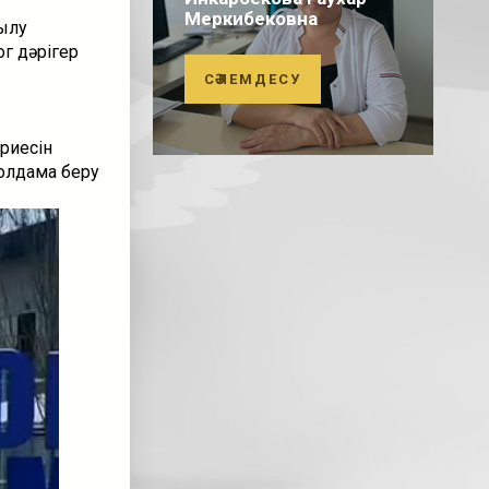
Меркибековна
ылу
г дәрігер
СӘЛЕМДЕСУ
ариесін
олдама беру