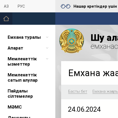
Нашар көретіндер үшін
ҚАЗ
РУС
Шу қал
Емхана туралы
емхана
Ақпарат
Мемлекеттік
қызметтер
Емхана жа
Мемлекеттік
сатып алулар
Пайдалы
Басты бет
Емхана жаңал
сілтемелер
МӘМС
24.06.2024
Денсаулық