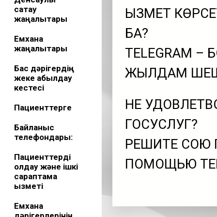
сақтау
ҚЫЗМЕТ КӨРС
жаңалықтары
БА?
Емхана
жаңалықтары
TELEGRAM – Б
Бас дәрігердің
ЖЫЛДАМ ШЕШ
жеке қабылдау
кестесі
НЕ УДОВЛЕТВ
Пациенттерге
ГОСУСЛУГ?
Байланыс
телефондары:
РЕШИТЕ СОЮ 
Пациенттерді
ПОМОЩЬЮ TEL
қолдау және ішкі
сараптама
қызметі
Емхана
дәрігерлерінің