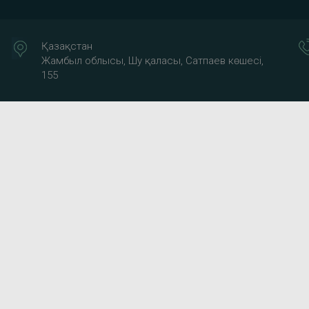
Қазақстан
Жамбыл облысы, Шу қаласы, Сатпаев көшесі,
155