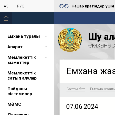
Нашар көретіндер үшін
ҚАЗ
РУС
Шу қал
Емхана туралы
емхана
Ақпарат
Мемлекеттік
қызметтер
Емхана жа
Мемлекеттік
сатып алулар
Пайдалы
Басты бет
Емхана жаңал
сілтемелер
МӘМС
07.06.2024
Денсаулық