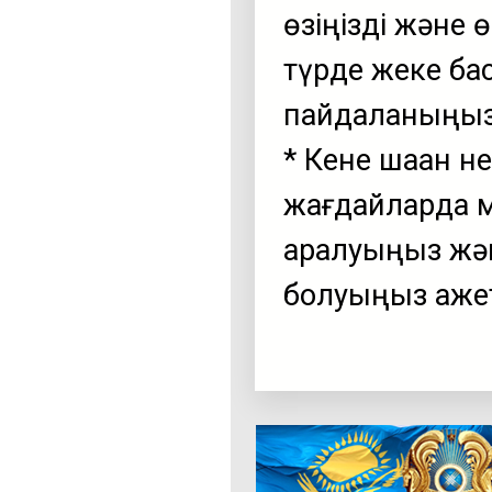
өзіңізді және 
түрде жеке бас
пайдаланыңыз
* Кене шаққан 
жағдайларда м
қаралуыңыз жә
болуыңыз қаже