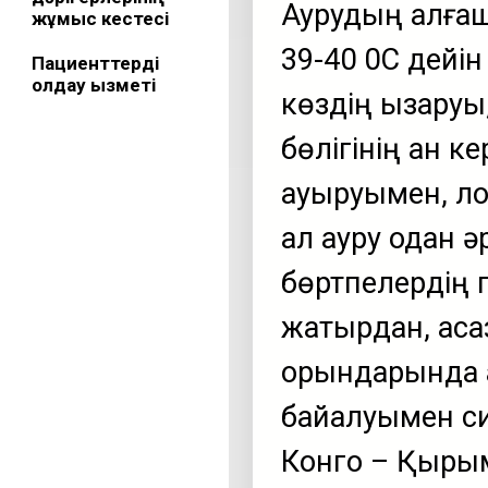
Аурудың алғаш
жұмыс кестесі
39-40 0С дейін
Пациенттерді
қолдау қызметі
көздің қызару
бөлігінің қан к
ауыруымен, лоқ
ал ауру одан 
бөртпелердің 
жатырдан, асқаз
орындарында қ
байқалуымен с
Конго – Қырым