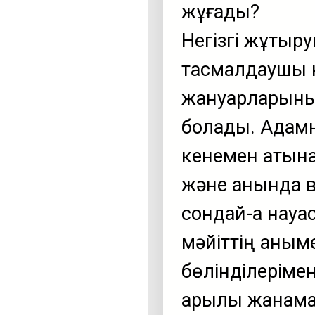
жұғады?
Негізгі жұқты
тасмалдаушы к
жануарларыны
болады. Адамн
кенемен қатына
және қанында 
сондай-ақ науқ
мәйіттің қаным
бөлінділеріме
арқылы жанама