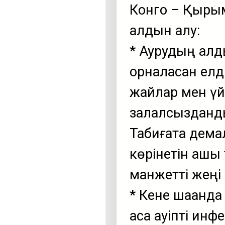
Конго – Қырым
алдын алу:
* Аурудың алд
орналасқан елд
жайлар мен үй
залалсызданд
Табиғатқа дема
көрінетін ашық 
манжетті жеңі 
* Кене шаққанд
аса қауіпті ин