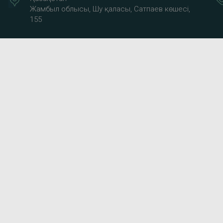
Жамбыл облысы, Шу қаласы, Сатпаев көшесі,
155