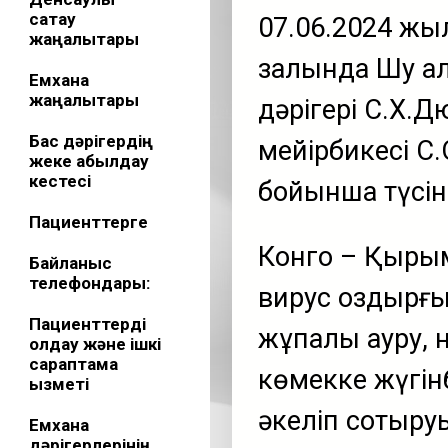
сақтау
07.06.2024 жы
жаңалықтары
залында Шу қа
Емхана
жаңалықтары
дәрігері С.Х.
Бас дәрігердің
мейірбикесі С
жеке қабылдау
кестесі
бойынша түсін
Пациенттерге
Конго – Қырым
Байланыс
телефондары:
вирус қоздырғ
Пациенттерді
жұқпалы ауру, 
қолдау және ішкі
сараптама
көмекке жүгін
қызметі
әкеліп соқтыру
Емхана
дәрігерлерінің