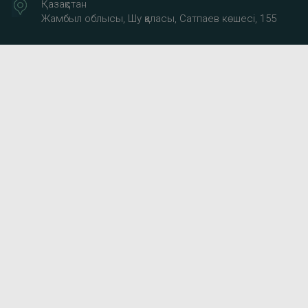
Қазақстан
Жамбыл облысы, Шу қаласы, Сатпаев көшесі, 155