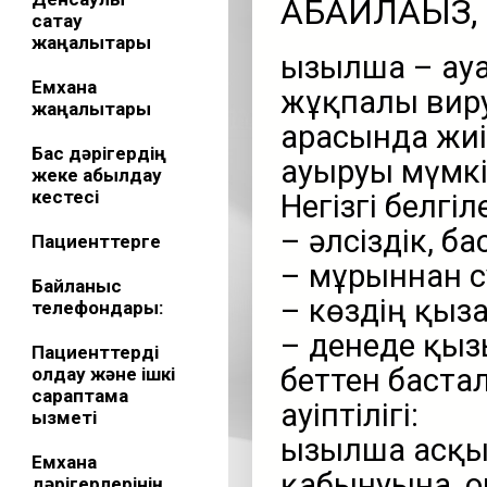
АБАЙЛАҢЫЗ
сақтау
жаңалықтары
Қызылша – ау
Емхана
жұқпалы виру
жаңалықтары
арасында жиі 
Бас дәрігердің
ауыруы мүмкі
жеке қабылдау
кестесі
Негізгі белг
– әлсіздік, ба
Пациенттерге
– мұрыннан с
Байланыс
– көздің қыз
телефондары:
– денеде қыз
Пациенттерді
беттен бастал
қолдау және ішкі
сараптама
Қауіптілігі:
қызметі
Қызылша асқы
Емхана
қабынуына, о
дәрігерлерінің