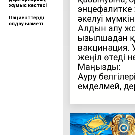
жұмыс кестесі
энцефалитке 
әкелуі мүмкін
Пациенттерді
қолдау қызметі
Алдын алу ж
Қызылшадан қо
вакцинация. 
жеңіл өтеді 
Маңызды:
Ауру белгілер
емделмей, дер