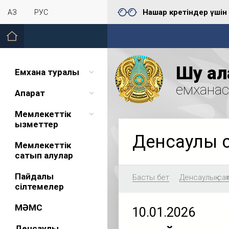
Нашар көретіндер үшін
ҚАЗ
РУС
Шу қал
Емхана туралы
емхана
Ақпарат
Мемлекеттік
қызметтер
Денсаулық 
Мемлекеттік
сатып алулар
Пайдалы
Басты бет
Денсаулық сақ
сілтемелер
МӘМС
10.01.2026
Денсаулық