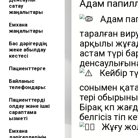
Адам папил
сақтау
жаңалықтары
Адам пап
Емхана
жаңалықтары
таралған вир
арқылы жұғад
Бас дәрігердің
жеке қабылдау
астам түрі ба
кестесі
денсаулығына
Пациенттерге
Кейбір т
Байланыс
сонымен қата
телефондары:
тері обырыны
Пациенттерді
Бірақ көп жа
қолдау және ішкі
сараптама
белгісіз өтіп ке
қызметі
Жұғу жо
Емхана
дәрігерлерінің