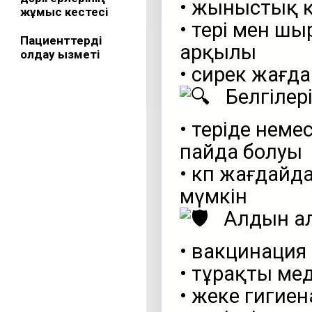
• жыныстық 
жұмыс кестесі
• тері мен ш
Пациенттерді
арқылы
қолдау қызметі
• сирек жағда
Белгілері
• теріде нем
пайда болуы
• көп жағдай
мүмкін
Алдын ал
• вакцинация
• тұрақты ме
• жеке гигие