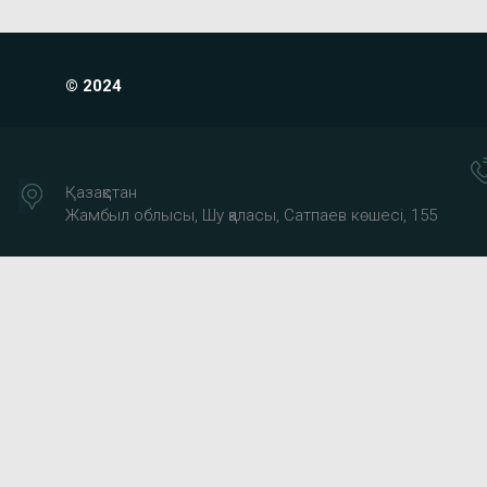
© 2024
Қазақстан
Жамбыл облысы, Шу қаласы, Сатпаев көшесі, 155