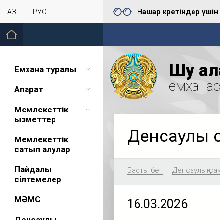
Нашар көретіндер үшін
ҚАЗ
РУС
Шу қал
Емхана туралы
емхана
Ақпарат
Мемлекеттік
қызметтер
Денсаулық 
Мемлекеттік
сатып алулар
Пайдалы
Басты бет
Денсаулық сақ
сілтемелер
МӘМС
16.03.2026
Денсаулық