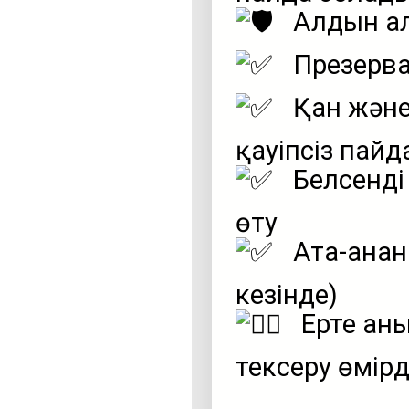
Алдын ал
Презерва
Қан және
қауіпсіз пайд
Белсенді
өту
Ата-ананы
кезінде)
Ерте аны
тексеру өмірд