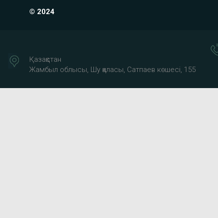
© 2024
Қазақстан
Жамбыл облысы, Шу қаласы, Сатпаев көшесі, 155