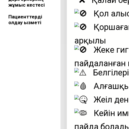
Қалай бер
жұмыс кестесі
Қол алы
Пациенттерді
қолдау қызметі
Қоршаған
арқылы
Жеке гиг
пайдаланған 
Белгілері
Алғашқы 
Жеңіл ден
Кейін им
пайда болад