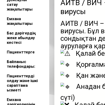
АИТВ / ВИЧ
сақтау
жаңалықтары
вирусы
Емхана
АИТВ / ВИЧ 
жаңалықтары
вирусы. Бұл 
Бас дәрігердің
сондықтан де
жеке қабылдау
кестесі
ауруларға қар
Қалай бер
Пациенттерге
Байланыс
Қорғалм
телефондары:
Қан және
Пациенттерді
қолдау және ішкі
Анадан б
сараптама
қызметі
сүті)
Емхана
дәрігерлерінің