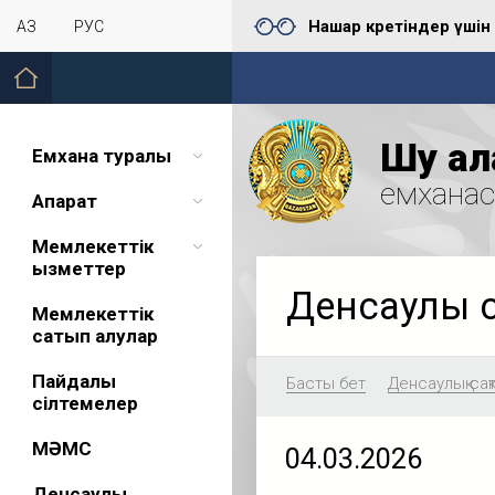
Нашар көретіндер үшін
ҚАЗ
РУС
Шу қал
Емхана туралы
емхана
Ақпарат
Мемлекеттік
қызметтер
Денсаулық 
Мемлекеттік
сатып алулар
Пайдалы
Басты бет
Денсаулық сақ
сілтемелер
МӘМС
04.03.2026
Денсаулық