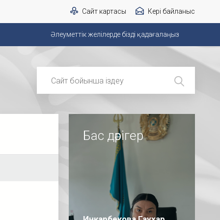
Сайт картасы
Кері байланыс
Әлеуметтік желілерде бізді қадағалаңыз
Бас дәрігер
Инкарбекова Гаухар