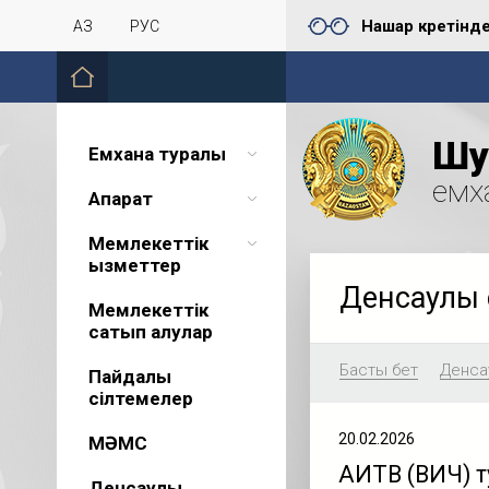
Нашар көретінд
ҚАЗ
РУС
Шу 
Емхана туралы
емх
Ақпарат
Мемлекеттік
қызметтер
Денсаулық 
Мемлекеттік
сатып алулар
Басты бет
Денсау
Пайдалы
сілтемелер
20.02.2026
МӘМС
АИТВ (ВИЧ) т
Денсаулық