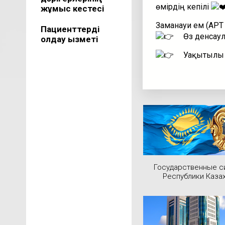
өмірдің кепілі
жұмыс кестесі
Заманауи ем (АРТ 
Пациенттерді
Өз денсаул
қолдау қызметі
Уақытылы т
Государственные 
Республики Каза