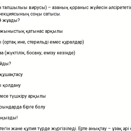
тапшылығы вирусы) – ағзаның қорғаныс жүйесін әлсірететін
екциясының соңғы сатысы.
й жұғады?
н жыныстық қатынас арқылы
(ортақ ине, стерильді емес құралдар)
а (жүктілік, босану, емізу кезінде)
айды?
 құшақтасу
 қолдану
есе түшкіру арқылы
рындарда бірге болу
аңызды!
 тегін және құпия түрде жүргізіледі. Ерте анықтау – ұзақ әрі