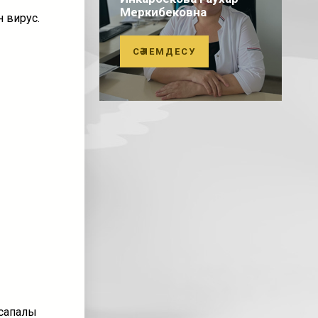
Меркибековна
 вирус.
СӘЛЕМДЕСУ
 сапалы