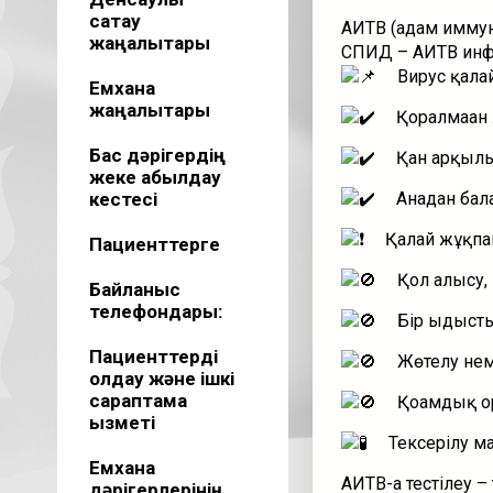
сақтау
АИТВ (адам иммун 
жаңалықтары
СПИД – АИТВ инф
Вирус қала
Емхана
жаңалықтары
Қорғалмаға
Бас дәрігердің
Қан арқылы 
жеке қабылдау
кестесі
Анадан балағ
Қалай жұқп
Пациенттерге
Қол алысу,
Байланыс
телефондары:
Бір ыдысты
Пациенттерді
Жөтелу нем
қолдау және ішкі
сараптама
Қоғамдық о
қызметі
Тексерілу м
Емхана
АИТВ-ға тестілеу –
дәрігерлерінің