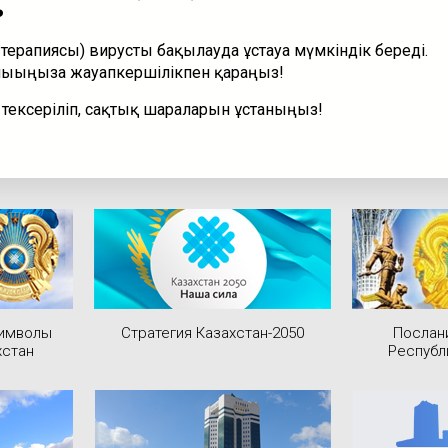
терапиясы) вирусты бақылауда ұстауға мүмкіндік береді.
ығыңызға жауапкершілікпен қараңыз!
ексеріліп, сақтық шараларын ұстаныңыз!
символы
Стратегия Казахстан-2050
Послан
хстан
Республ