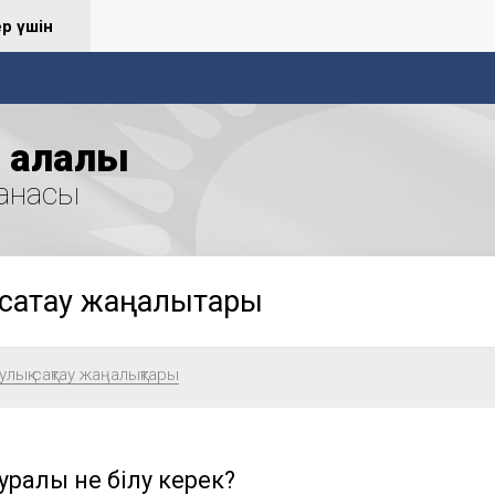
ер үшін
қалалық
анасы
сақтау жаңалықтары
лық сақтау жаңалықтары
уралы не білу керек?