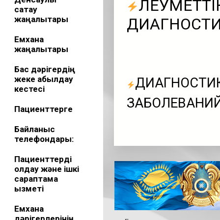
ӘЛЕУМЕТТІ
сақтау
жаңалықтары
ДИАГНОСТИ
Емхана
жаңалықтары
Бас дәрігердің
жеке қабылдау
ДИАГНОСТИ
кестесі
ЗАБОЛЕВАНИЙ
Пациенттерге
Байланыс
телефондары:
Пациенттерді
қолдау және ішкі
сараптама
қызметі
Емхана
дәрігерлерінің