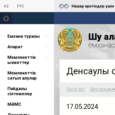
Нашар көретіндер үшін
ҚАЗ
РУС
Шу қал
Емхана туралы
емхана
Ақпарат
Мемлекеттік
қызметтер
Денсаулық 
Мемлекеттік
сатып алулар
Пайдалы
Басты бет
Денсаулық сақ
сілтемелер
МӘМС
17.05.2024
Денсаулық