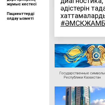
диагностика, 
жұмыс кестесі
әдістерін таң
Пациенттерді
хаттамалард
қолдау қызметі
#ӘМСҚЖАМ
Государственные символы
Республики Казахстан