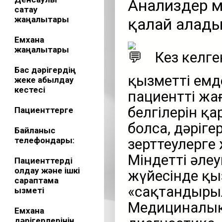
Анализдер м
сақтау
жаңалықтары
қалай алад
Емхана
жаңалықтары
Кез келге
Бас дәрігердің
қызметті емд
жеке қабылдау
кестесі
пациенттің ж
белгілерін қа
Пациенттерге
болса, дәріге
Байланыс
телефондары:
зерттеулерге
Міндетті әле
Пациенттерді
қолдау және ішкі
жүйесінде қыз
сараптама
«сақтандырыл
қызметі
Медициналық
Емхана
дәрігерлерінің