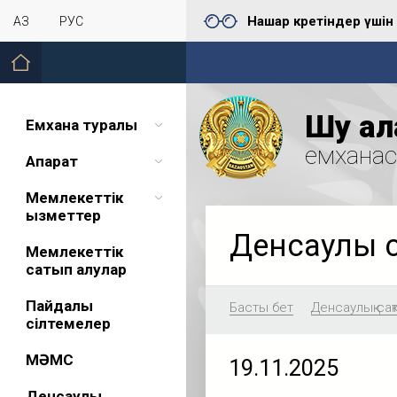
Нашар көретіндер үшін
ҚАЗ
РУС
Шу қал
Емхана туралы
емхана
Ақпарат
Мемлекеттік
қызметтер
Денсаулық 
Мемлекеттік
сатып алулар
Пайдалы
Басты бет
Денсаулық сақ
сілтемелер
МӘМС
19.11.2025
Денсаулық