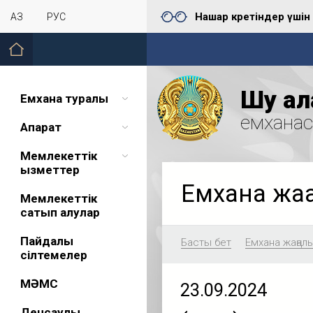
Нашар көретіндер үшін
ҚАЗ
РУС
Шу қал
Емхана туралы
емхана
Ақпарат
Мемлекеттік
қызметтер
Емхана жа
Мемлекеттік
сатып алулар
Пайдалы
Басты бет
Емхана жаңал
сілтемелер
МӘМС
23.09.2024
Денсаулық