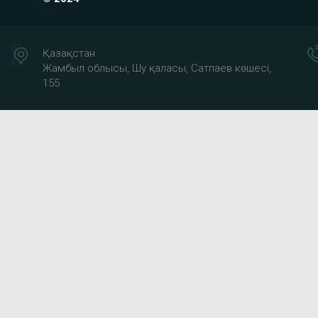
Қазақстан
Жамбыл облысы, Шу қаласы, Сатпаев көшесі,
155