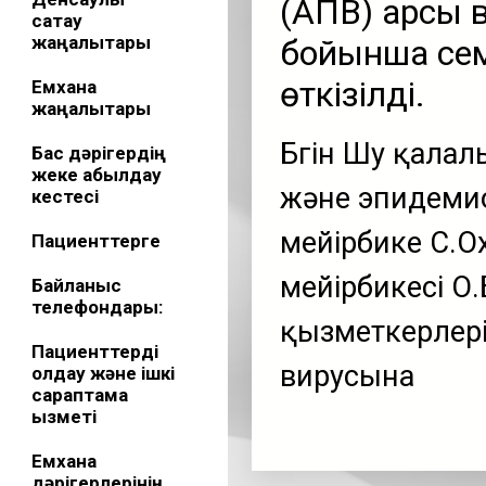
(АПВ) қарсы
сақтау
жаңалықтары
бойынша се
өткізілді.
Емхана
жаңалықтары
Бүгін Шу қала
Бас дәрігердің
жеке қабылдау
және эпидемио
кестесі
мейірбике С.О
Пациенттерге
мейірбикесі О
Байланыс
телефондары:
қызметкерлер
Пациенттерді
вирусына
қолдау және ішкі
сараптама
қызметі
Емхана
дәрігерлерінің