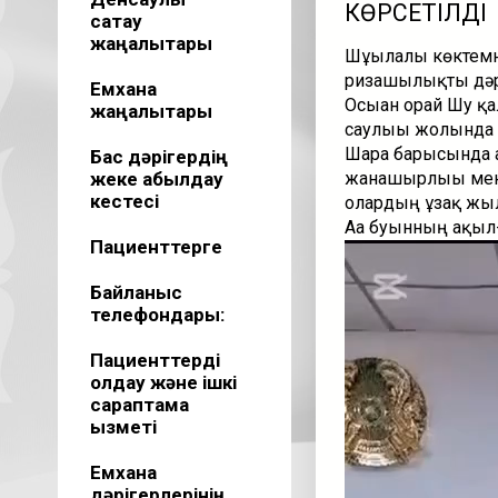
КӨРСЕТІЛДІ
сақтау
жаңалықтары
Шұғылалы көктемнің
ризашылықты дәріп
Емхана
Осыған орай Шу 
жаңалықтары
саулығы жолында а
Шара барысында ар
Бас дәрігердің
жеке қабылдау
жанашырлығы мен а
кестесі
олардың ұзақ жыл
Аға буынның ақыл
Пациенттерге
Видеоплеер
Байланыс
телефондары:
Пациенттерді
қолдау және ішкі
сараптама
қызметі
Емхана
дәрігерлерінің