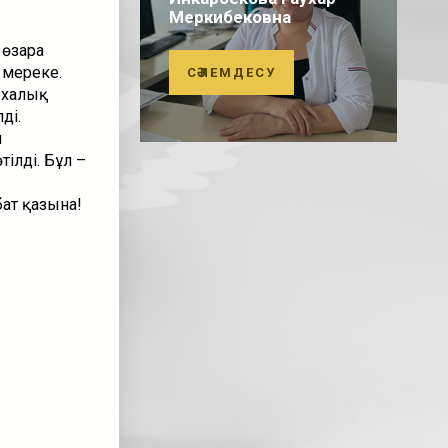
Меркибековна
 өзара
 мереке.
СӘЛЕМДЕСУ
 халық
ді.
н
ілді. Бұл –
ат қазына!