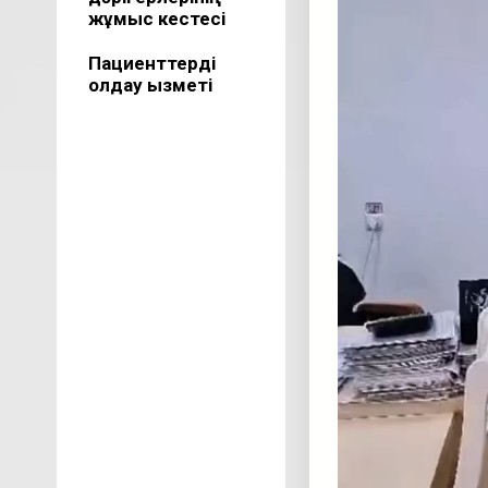
жұмыс кестесі
Пациенттерді
қолдау қызметі