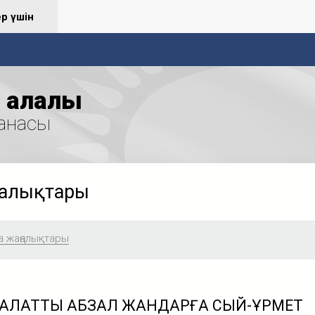
ер үшін
қалалық
анасы
ңалықтары
а жаңалықтары
 ХАЛАТТЫ АБЗАЛ ЖАНДАРҒА СЫЙ-ҚҰРМЕТ