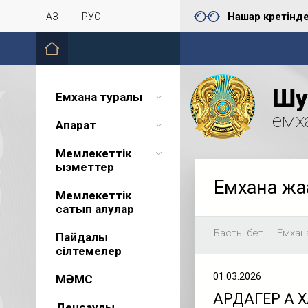
Нашар көретінд
ҚАЗ
РУС
Шу 
Емхана туралы
емх
Ақпарат
Мемлекеттік
қызметтер
Емхана жа
Мемлекеттік
сатып алулар
Басты бет
Емхан
Пайдалы
сілтемелер
01.03.2026
МӘМС
АРДАГЕР АҚ
Денсаулық