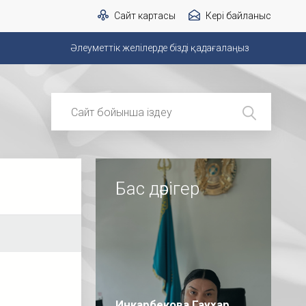
Сайт картасы
Кері байланыс
Әлеуметтік желілерде бізді қадағалаңыз
Бас дәрігер
Инкарбекова Гаухар