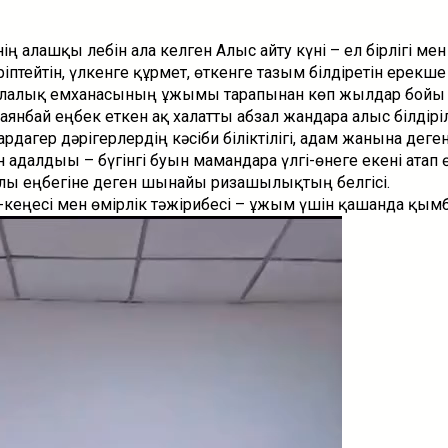
 алғашқы лебін ала келген Алғыс айту күні – ел бірлігі мен
тейтін, үлкенге құрмет, өткенге тағзым білдіретін ерекше
қалалық емханасының ұжымы тарапынан көп жылдар бойы
янбай еңбек еткен ақ халатты абзал жандарға алғыс білдіріл
дагер дәрігерлердің кәсіби біліктілігі, адам жанына деге
далдығы – бүгінгі буын мамандарға үлгі-өнеге екені атап өт
ғы еңбегіне деген шынайы ризашылықтың белгісі.
-кеңесі мен өмірлік тәжірибесі – ұжым үшін қашанда қымб