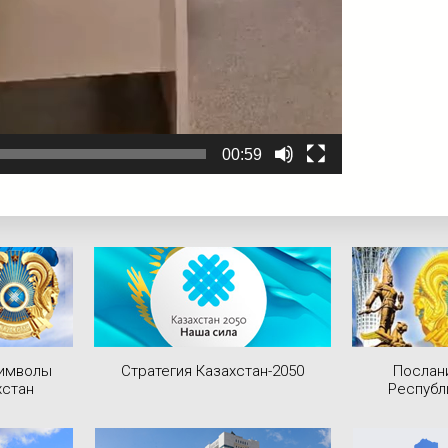
00:59
символы
Стратегия Казахстан-2050
Послан
хстан
Республ