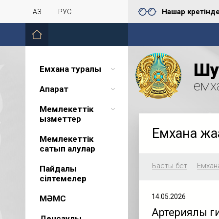
Нашар көретінд
ҚАЗ
РУС
Шу 
Емхана туралы
емх
Ақпарат
Мемлекеттік
қызметтер
Емхана жа
Мемлекеттік
сатып алулар
Басты бет
Емхан
Пайдалы
сілтемелер
14.05.2026
МӘМС
Артериялық г
Денсаулық