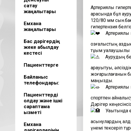
сақтау
Артериялық гиперт
жаңалықтары
арасында бұл аур
120/80 мм сын.бағ
Емхана
гипертензия белгі
жаңалықтары
Артериялық г
Бас дәрігердің
қозғалыстың аздығ
жеке қабылдау
тұқым қуалаушылық 
кестесі
Аурудың бел
Пациенттерге
қарауытуы, әлсізд
жоғарылағанын бай
Байланыс
маңызды.
телефондары:
Артериялық 
Пациенттерді
спортпен айналысу
қолдау және ішкі
Дәрігер кеңесінсі
сараптама
Уақытында ем
қызметі
асқынулардың алды
Емхана
үнемі тексеріп тұр
дәрігерлерінің