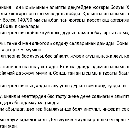
ензия – қан қысымының қалыпты деңгейден жоғары болуы. Х
уды «жоғары қан қысымы» деп атайды. Қалыпты қан қысым
. болса, 140/90 мм сын.бағ.-тан жоғары көрсеткіш артериял
сі болып саналады.
ипертензия көбіне күйзеліс, дұрыс тамақтанбау, артық салмақ,
ы, темекі мен алкоголь қолдану салдарынан дамиды. Соным
та әсер етуі мүмкін.
гілеріне бас ауруы, бас айналу, жүрек қағуының жиілеуі, к
ік және тез шаршау жатады. Кей жағдайда адам қан қысымы
қамай да жүруі мүмкін. Сондықтан қан қысымын тұрақты бақыл
гипертензияның алдын алу үшін дұрыс тамақтану, тұзды аз 
, зиянды әдеттерден бас тарту және дене салмағын қалыпта 
з дәрі қабылдамау маңызды.
 қабылдап, дәрігер бақылауында болу инсульт, инфаркт секіл
н алуға көмектеседі. Денсаулыққа жауапкершілікпен қарап, 
ған жөн.