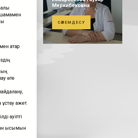
Меркибековна
алық
ы шамамен
ық
СӘЛЕМДЕСУ
ен қатар
өздің
ның
ау өте
пайдалану,
ұстау қажет.
ді қауіпті
қан қысымын