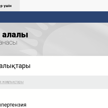
ер үшін
қалалық
анасы
ңалықтары
а жаңалықтары
ипертензия