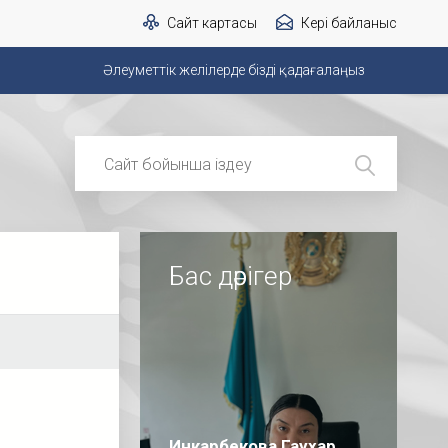
Сайт картасы
Кері байланыс
Әлеуметтік желілерде бізді қадағалаңыз
Бас дәрігер
Инкарбекова Гаухар