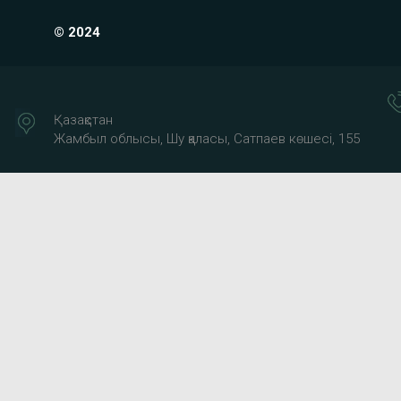
© 2024
Қазақстан
Жамбыл облысы, Шу қаласы, Сатпаев көшесі, 155