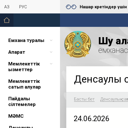
Нашар көретіндер үшін
ҚАЗ
РУС
Шу қал
Емхана туралы
емхана
Ақпарат
Мемлекеттік
қызметтер
Денсаулық 
Мемлекеттік
сатып алулар
Пайдалы
Басты бет
Денсаулық сақ
сілтемелер
МӘМС
24.06.2026
Денсаулық