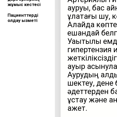
жұмыс кестесі
ауруы, бас ай
құлақтағы шу,
Пациенттерді
қолдау қызметі
Алайда көптег
ешқандай белгі
Уақытылы емд
гипертензия 
жеткіліксізді
ауыр асқынула
Аурудың алды
шектеу, дене 
әдеттерден б
ұстау және қа
қажет.