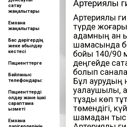
Артериялық г
сақтау
жаңалықтары
Артериялық ги
Емхана
түрде жоғары
жаңалықтары
адамның қан қ
Бас дәрігердің
шамасында бол
жеке қабылдау
кестесі
бойы 140/90 
деңгейде сақт
Пациенттерге
болып санал
Байланыс
Бұл аурудың н
телефондары:
қуалаушылық, а
Пациенттерді
тұзды көп тұт
қолдау және ішкі
сараптама
төмендігі, кү
қызметі
шамадан тыс
Емхана
Артериялық ги
дәрігерлерінің