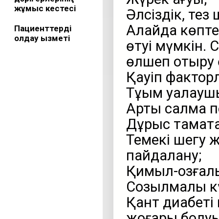
жұмыс кестесі
Әлсіздік, тез
Алайда көпте
Пациенттерді
қолдау қызметі
өтуі мүмкін. 
өлшеп отыру 
Қауіп фактор
Тұқым қуалауш
Артық салмақ п
Дұрыс тамақта
Темекі шегу 
пайдалану;
Қимыл-қозғал
Созылмалы кү
Қант диабеті 
жоғары болуы