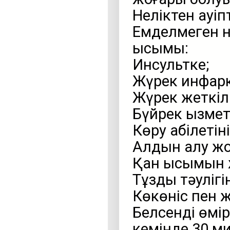
Неліктен қауіп
Емделмеген не
қысымы:
Инсультке;
Жүрек инфарк
Жүрек жеткілі
Бүйрек қызмет
Көру қабілеті
Алдын алу ж
Қан қысымын 
Тұзды тәулігі
Көкөніс пен 
Белсенді өмі
кемінде 30 ми