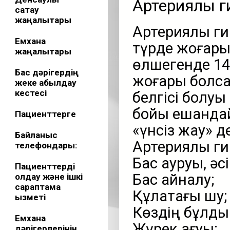
Артериялық г
сақтау
жаңалықтары
Артериялық ги
Емхана
түрде жоғарыл
жаңалықтары
өлшегенде 14
Бас дәрігердің
жоғары болса
жеке қабылдау
кестесі
белгісі болуы 
бойы ешқандай
Пациенттерге
«үнсіз жау» д
Байланыс
Артериялық ги
телефондары:
Бас ауруы, ә
Пациенттерді
Бас айналу;
қолдау және ішкі
сараптама
Құлақтағы шу;
қызметі
Көздің бұлды
Емхана
Жүрек қағуы;
дәрігерлерінің