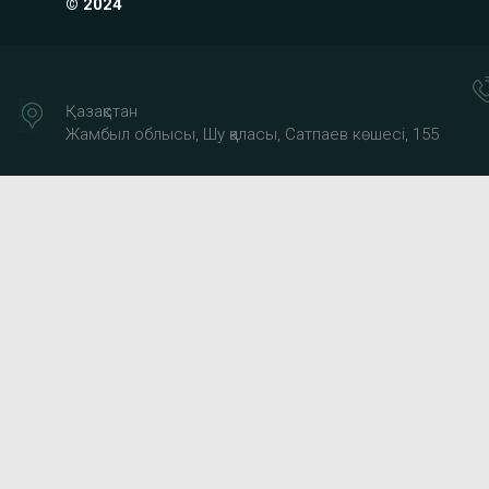
© 2024
Қазақстан
Жамбыл облысы, Шу қаласы, Сатпаев көшесі, 155