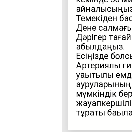
айналысыңыз
Темекіден бас
Дене салмағы
Дәрігер тағай
қабылдаңыз.
Есіңізде болс
Артериялық г
уақытылы емд
ауруларының 
мүмкіндік бе
жауапкершілі
тұрақты бақыл