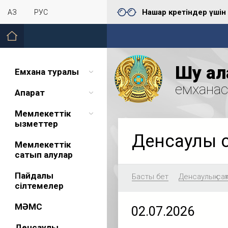
Нашар көретіндер үшін
ҚАЗ
РУС
Шу қал
Емхана туралы
емхана
Ақпарат
Мемлекеттік
қызметтер
Денсаулық 
Мемлекеттік
сатып алулар
Пайдалы
Басты бет
Денсаулық сақ
сілтемелер
МӘМС
02.07.2026
Денсаулық