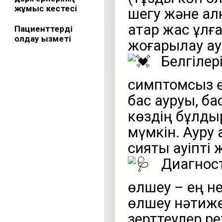
жұмыс кестесі
шегу және алк
қатар жас ұлғ
Пациенттерді
қолдау қызметі
жоғарылау қау
Белгілер
симптомсыз ө
бас ауруы, ба
көздің бұлды
мүмкін. Ауру 
сияқты қауіпт
Диагност
өлшеу – ең не
өлшеу нәтиже
зерттеулер ре