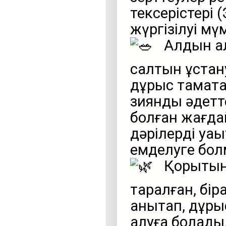
тексерістері 
жүргізілуі мүм
Алдын ал
салтын ұстан
дұрыс тамақта
зиянды әдетт
болған жағда
дәрілерді уақ
емделуге бол
Қорытынд
таралған, бір
анықтап, дұры
алуға болады.