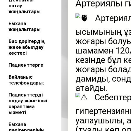
Артериялық 
сақтау
жаңалықтары
Артериялы
Емхана
жаңалықтары
қысымының ұз
жоғары болуы
Бас дәрігердің
жеке қабылдау
шамамен 120/
кестесі
кезінде бұл к
Пациенттерге
жоғары болад
дамиды, сонды
Байланыс
телефондары:
атайды.
Пациенттерді
Себептері
қолдау және ішкі
сараптама
гипертензиян
қызметі
қуалаушылық, 
Емхана
(тұзды көп қол
дәрігерлерінің