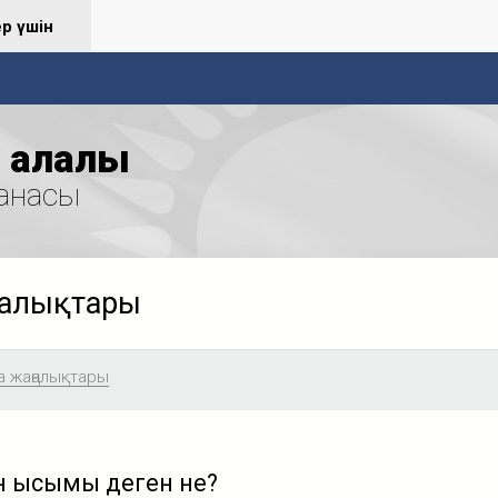
ер үшін
қалалық
анасы
ңалықтары
а жаңалықтары
ан қысымы деген не?