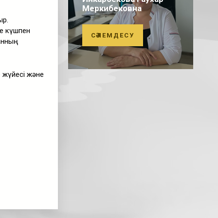
Меркибековна
ыр.
е күшпен
СӘЛЕМДЕСУ
анның
 жүйесі және