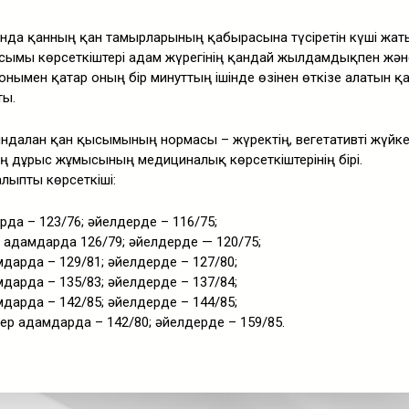
нда қанның қан тамырларының қабырғасына түсіретін күші жат
сымы көрсеткіштері адам жүрегінің қандай жылдамдықпен жән
 сонымен қатар оның бір минуттың ішінде өзінен өткізе алатын қ
ты.
далған қан қысымының нормасы – жүректің, вегетативті жүйке
ң дұрыс жұмысының медициналық көрсеткіштерінің бірі.
ыпты көрсеткіші:
рда – 123/76; әйелдерде – 116/75;
р адамдарда 126/79; әйелдерде — 120/75;
мдарда – 129/81; әйелдерде – 127/80;
мдарда – 135/83; әйелдерде – 137/84;
мдарда – 142/85; әйелдерде – 144/85;
 ер адамдарда – 142/80; әйелдерде – 159/85.