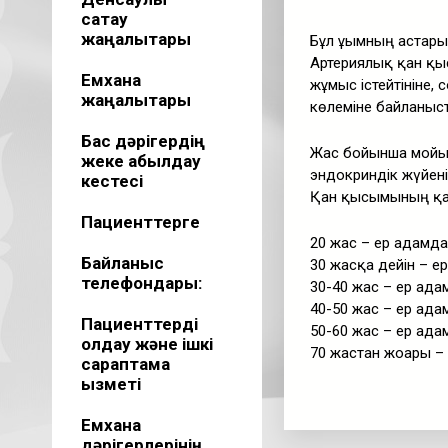
сақтау
жаңалықтары
Бұл ұғымның астары
Артериялық қан қы
Емхана
жұмыс істейтініне,
жаңалықтары
көлеміне байланыс
Бас дәрігердің
Жас бойынша мойын
жеке қабылдау
эндокриндік жүйені
кестесі
Қан қысымының қал
Пациенттерге
20 жас – ер адамда
Байланыс
30 жасқа дейін – е
телефондары:
30-40 жас – ер ада
40-50 жас – ер ада
Пациенттерді
50-60 жас – ер ада
қолдау және ішкі
70 жастан жоғары –
сараптама
қызметі
Емхана
дәрігерлерінің