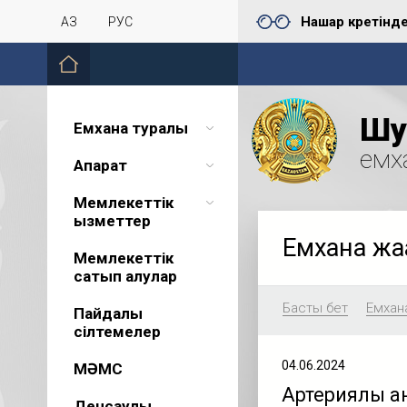
Нашар көретінд
ҚАЗ
РУС
Шу 
Емхана туралы
емх
Ақпарат
Мемлекеттік
қызметтер
Емхана жа
Мемлекеттік
сатып алулар
Басты бет
Емхан
Пайдалы
сілтемелер
04.06.2024
МӘМС
Артериялық қ
Денсаулық