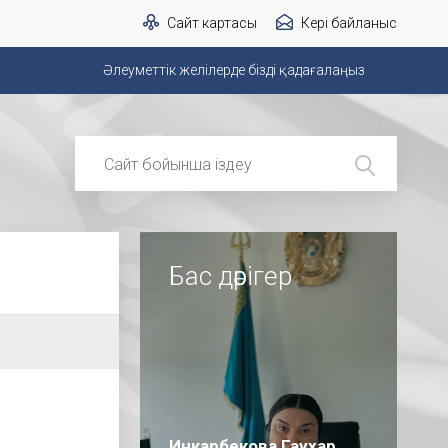
Сайт картасы
Кері байланыс
Әлеуметтік желілерде бізді қадағалаңыз
Бас дәрігер
Инкарбекова Гаухар