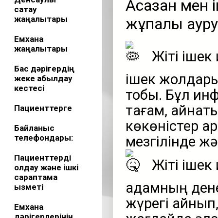
Асқазан мен
сақтау
жаңалықтары
жұқпалы ауру
Емхана
жаңалықтары
Жіті ішек
Бас дәрігердің
ішек жолдары
жеке қабылдау
кестесі
тобы. Бұл инф
тағам, қайна
Пациенттерге
көкөністер ар
Байланыс
телефондары:
мезгілінде жә
Пациенттерді
Жіті ішек
қолдау және ішкі
сараптама
адамның дене 
қызметі
жүрегі айнып,
Емхана
дәрігерлерінің