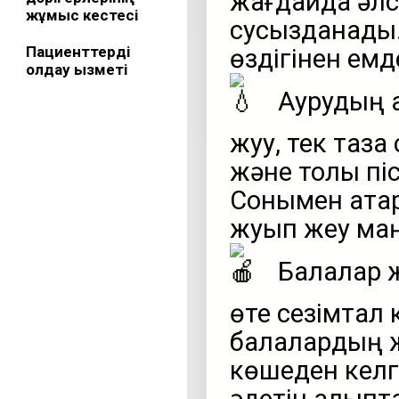
жағдайда әлсі
жұмыс кестесі
сусызданады.
Пациенттерді
өздігінен емд
қолдау қызметі
Аурудың а
жуу, тек таза
және толық пі
Сонымен қатар
жуып жеу ма
Балалар ж
өте сезімтал 
балалардың ж
көшеден келг