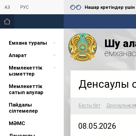
Нашар көретіндер үшін
ҚАЗ
РУС
Шу қал
Емхана туралы
емхана
Ақпарат
Мемлекеттік
қызметтер
Денсаулық 
Мемлекеттік
сатып алулар
Пайдалы
Басты бет
Денсаулық сақ
сілтемелер
МӘМС
08.05.2026
Денсаулық