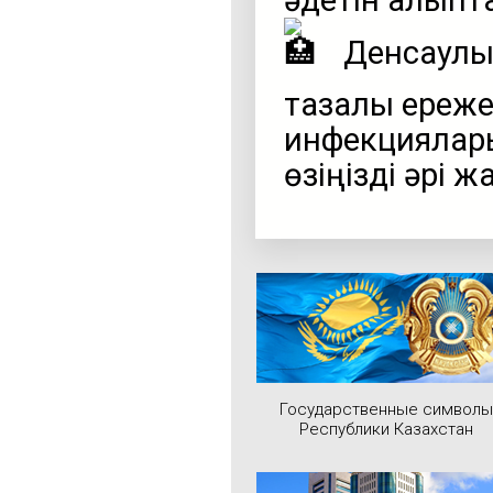
әдетін қалыпт
Денсаулық
тазалық ереже
инфекциялар
өзіңізді әрі 
Государственные символы
Республики Казахстан