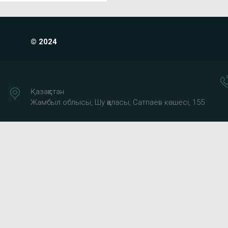
© 2024
Қазақстан
Жамбыл облысы, Шу қаласы, Сатпаев көшесі, 155