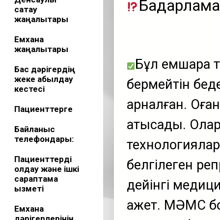
Бағдарлама
сақтау
жаңалықтары
Емхана
жаңалықтары
Бұл емшара 
Бас дәрігердің
жеке қабылдау
бермейтін бед
кестесі
арналған. Оған
Пациенттерге
қатысады. Олар
Байланыс
телефондары:
технологиялар
Пациенттерді
белгілеген реп
қолдау және ішкі
сараптама
дейінгі медици
қызметі
қажет. МӘМС 
Емхана
дәрігерлерінің