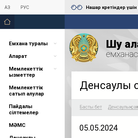
Нашар көретіндер үшін
ҚАЗ
РУС
Шу қал
Емхана туралы
емхана
Ақпарат
Мемлекеттік
қызметтер
Денсаулық 
Мемлекеттік
сатып алулар
Пайдалы
Басты бет
Денсаулық сақ
сілтемелер
МӘМС
05.05.2024
Денсаулық