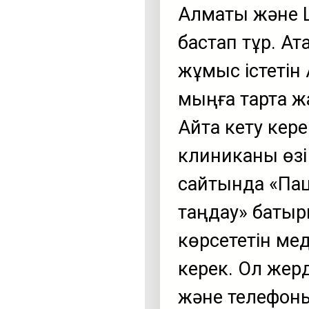
Алматы және Ш
бастап тұр. Ат
жұмыс істетін
мыңға тарта ж
Айта кету кере
клиниканы өзі
сайтында «Пац
таңдау» батыр
көрсететін ме
керек. Ол жер
және телефоны