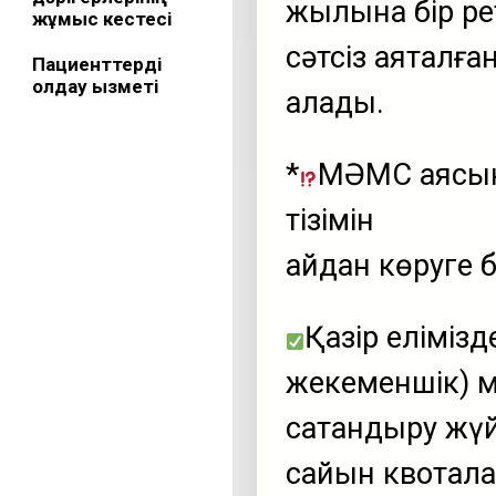
жылына бір ре
жұмыс кестесі
сәтсіз аяқталғ
Пациенттерді
қолдау қызметі
алады.
*
МӘМС аясын
тізімін
қайдан көруге
Қазір еліміз
жекеменшік) м
сақтандыру жү
сайын квоталар