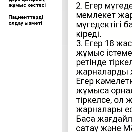
2. Егер мүгед
жұмыс кестесі
мемлекет жар
Пациенттерді
мүгедектігі 
қолдау қызметі
кіреді.
3. Егер 18 жа
жұмыс істеме
ретінде тірк
жарналарды же
Егер кәмелет
жұмысқа орна
тіркелсе, ол 
жарналары ес
Басқа жағдай
сақтау және 