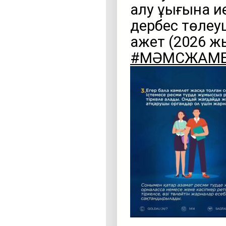
алу құқығына и
дербес төлеуш
қажет (2026 ж
#МӘМСЖАМ