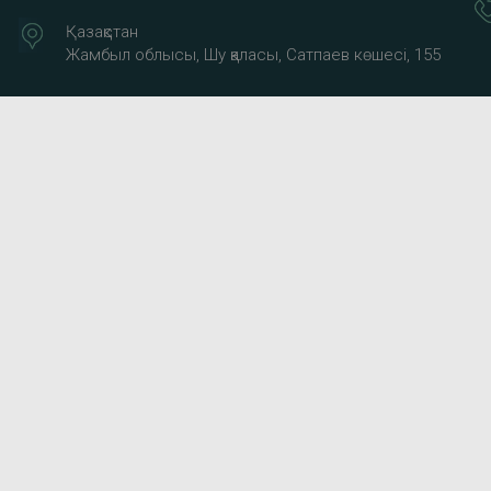
Қазақстан
Жамбыл облысы, Шу қаласы, Сатпаев көшесі, 155