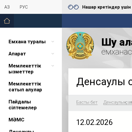
Нашар көретіндер үшін
ҚАЗ
РУС
Шу қал
Емхана туралы
емхана
Ақпарат
Мемлекеттік
қызметтер
Денсаулық 
Мемлекеттік
сатып алулар
Пайдалы
Басты бет
Денсаулық сақ
сілтемелер
МӘМС
12.02.2026
Денсаулық