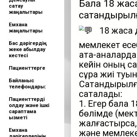
Бала 18 жасқ
сақтау
жаңалықтары
сақтандырыл
Емхана
18 жасқа
жаңалықтары
мемлекет есе
Бас дәрігердің
жеке қабылдау
ата-аналарда
кестесі
кейін оның са
Пациенттерге
сұрақ жиі туы
Байланыс
Сақтандырылғ
телефондары:
сақталады:
Пациенттерді
1. Егер бала 1
қолдау және ішкі
сараптама
бөлімде (мект
қызметі
жалғастырса,
Емхана
және мемлеке
дәрігерлерінің