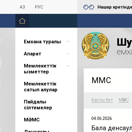
Нашар көретінд
ҚАЗ
РУС
Шу 
Емхана туралы
емх
Ақпарат
Мемлекеттік
қызметтер
МӘМС
Мемлекеттік
сатып алулар
Басты бет
МӘМС
Пайдалы
сілтемелер
04.06.2026
МӘМС
Бала денсаул
Денсаулық