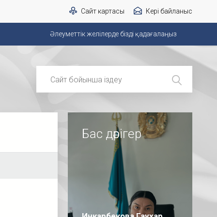
Сайт картасы
Кері байланыс
Әлеуметтік желілерде бізді қадағалаңыз
Бас дәрігер
Инкарбекова Гаухар