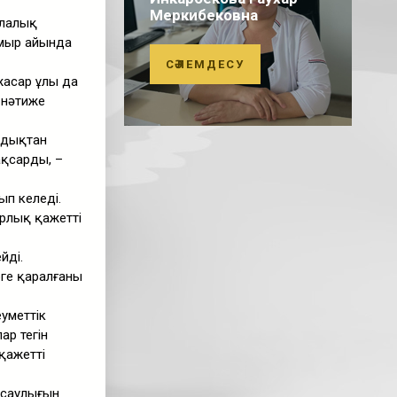
Меркибековна
алалық
амыр айында
СӘЛЕМДЕСУ
жасар ұлы да
 нәтиже
ндықтан
ақсарды, –
ып келеді.
арлық қажетті
йді.
рге қаралғаны
еуметтік
р тегін
қажетті
нсаулығын