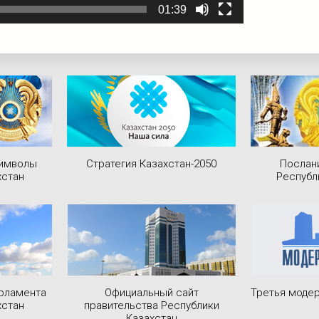
01:39
символы
Стратегия Казахстан-2050
Послан
хстан
Республ
рламента
Официальный сайт
Третья модер
хстан
правительства Республики
Казахстан