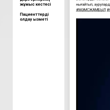
жұмыс кестесі
нығайтып, ауруларды
#МӘМСЖАМБЫЛ
#
Пациенттерді
қолдау қызметі
Видеоплеер