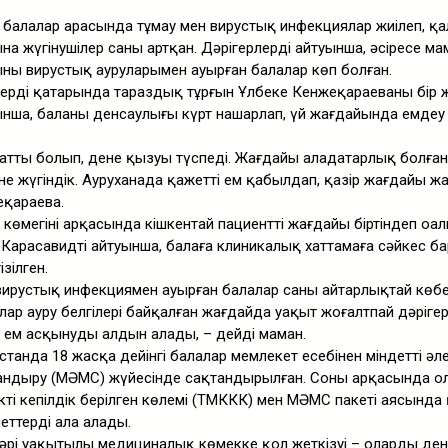
а балалар арасында тұмау мен вирустық инфекциялар жиілеп, қ
на жүгінушілер саны артқан. Дәрігерлердің айтуынша, әсіресе м
ың вирустық ауруларымен ауырған балалар көп болған.
ердің қатарында тараздық тұрғын Ұлбеке Кенжеқараеваның бір 
ынша, баланың денсаулығы күрт нашарлап, үй жағдайында емдеу
қатты болып, дене қызуы түспеді. Жағдайы алаңдатарлық болға
гіне жүгіндік. Ауруханада қажетті ем қабылдап, қазір жағдайы ж
еқараева.
и көмегінің арқасында кішкентай пациенттің жағдайы біртіндеп оңал
Карасавидтің айтуынша, балаға клиникалық хаттамаға сәйкес б
зілген.
 вирустық инфекциямен ауырған балалар саны айтарлықтай көбе
ар ауру белгілері байқалған жағдайда уақыт жоғалтпай дәріге
н ем асқынудың алдын алады, – дейді маман.
станда 18 жасқа дейінгі балалар мемлекет есебінен міндетті әл
ндыру (МӘМС) жүйесінде сақтандырылған. Соның арқасында ола
ің кепілдік берілген көлемі (ТМККК) мен МӘМС пакеті аясында 
ттерді ала алады.
әрі уақытылы медициналық көмекке қол жеткізуі – олардың де