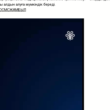
ң алдын алуға мүмкіндік береді.
ОСМСЖАМБЫЛ