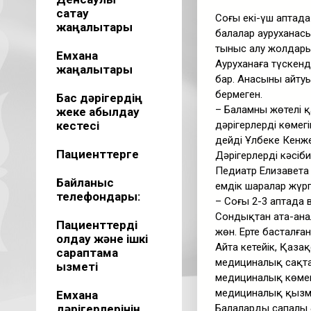
сақтау
Соңғы екі-үш аптад
жаңалықтары
балалар ауруханасы
тыныс алу жолдарын
Емхана
Ауруханаға түскенд
жаңалықтары
бар. Анасының айту
бермеген.
Бас дәрігердің
– Баламның жөтелі 
жеке қабылдау
кестесі
дәрігерлердің көме
дейді Ұлбеке Кенж
Пациенттерге
Дәрігерлердің кәсіб
Педиатр Елизавета 
Байланыс
емдік шаралар жүргі
телефондары:
– Соңғы 2-3 аптада
Сондықтан ата-анал
Пациенттерді
жөн. Ерте басталға
қолдау және ішкі
Айта кетейік, Қазақ
сараптама
медициналық сақта
қызметі
медициналық көмект
медициналық қызме
Емхана
дәрігерлерінің
Балалардың сапалы 