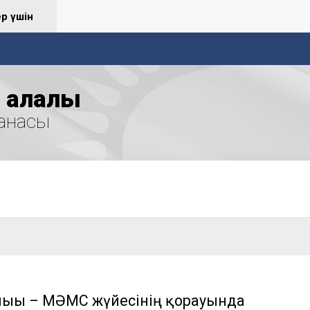
ер үшін
қалалық
анасы
ығы – МӘМС жүйесінің қорғауында