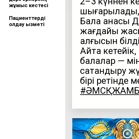
2–3 күннен ке
жұмыс кестесі
шығарылады, 
Пациенттерді
Бала анасы Ди
қолдау қызметі
жағдайы жақсы
алғысын білді
Айта кетейік, 
балалар — мі
сақтандыру ж
бірі ретінде 
#ӘМСҚЖАМ