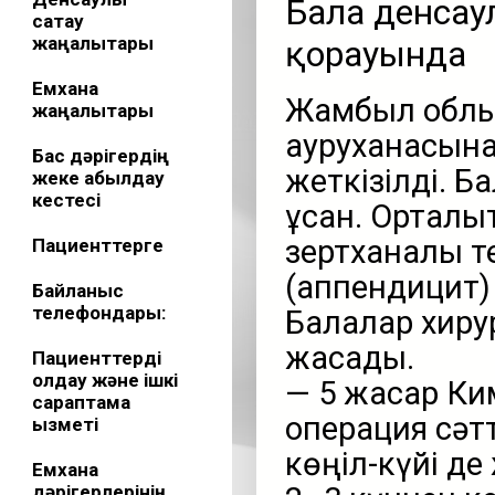
Бала денсау
сақтау
жаңалықтары
қорғауында
Емхана
Жамбыл облыс
жаңалықтары
ауруханасына
Бас дәрігердің
жеткізілді. Б
жеке қабылдау
кестесі
құсқан. Ортал
зертханалық т
Пациенттерге
(аппендицит) 
Байланыс
телефондары:
Балалар хиру
жасады.
Пациенттерді
қолдау және ішкі
— 5 жасар Ким
сараптама
операция сәтт
қызметі
көңіл-күйі де
Емхана
дәрігерлерінің