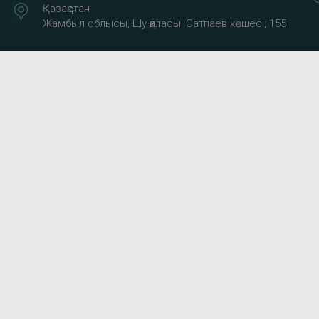
Қазақстан
Жамбыл облысы, Шу қаласы, Сатпаев көшесі, 155