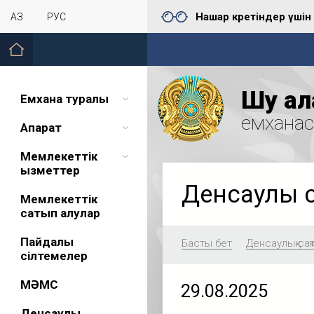
Нашар көретіндер үшін
ҚАЗ
РУС
Шу қал
Емхана туралы
емхана
Ақпарат
Мемлекеттік
қызметтер
Денсаулық 
Мемлекеттік
сатып алулар
Пайдалы
Басты бет
Денсаулық сақ
сілтемелер
МӘМС
29.08.2025
Денсаулық