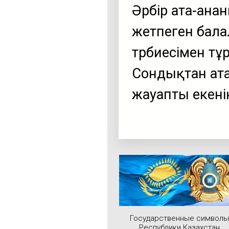
Әрбір ата-ана
жетпеген бала
тәрбиесімен т
Сондықтан ата
жауапты екені
Государственные символы
Республики Казахстан