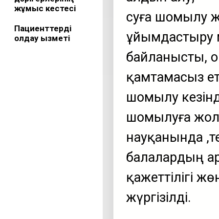
жұмыс кестесі
суға шомылу ж
Пациенттерді
ұйымдастыру 
қолдау қызметі
байланысты, о
қамтамасыз ет
шомылу кезінд
шомылуға жол 
науқанында ,т
балалардың ар
қажеттілігі ж
жүргізілді.