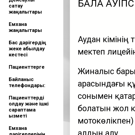
БАЛА ҚАУІП
сақтау
жаңалықтары
Емхана
жаңалықтары
Аудан әкімінің
Бас дәрігердің
жеке қабылдау
мектеп лицейі
кестесі
Пациенттерге
Жиналыс бары
Байланыс
арасындағы қ
телефондары:
сонымен қатар
Пациенттерді
қолдау және ішкі
болатын жол к
сараптама
қызметі
мотокөлікпен)
Емхана
алдын алу,
дәрігерлерінің