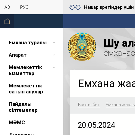
Нашар көретіндер үшін
ҚАЗ
РУС
Шу қал
Емхана туралы
емхана
Ақпарат
Мемлекеттік
қызметтер
Емхана жа
Мемлекеттік
сатып алулар
Пайдалы
Басты бет
Емхана жаңал
сілтемелер
МӘМС
20.05.2024
Денсаулық