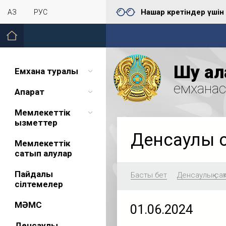
Нашар көретіндер үшін
ҚАЗ
РУС
Шу қал
Емхана туралы
емхана
Ақпарат
Мемлекеттік
қызметтер
Денсаулық 
Мемлекеттік
сатып алулар
Пайдалы
Басты бет
Денсаулық сақ
сілтемелер
МӘМС
01.06.2024
Денсаулық