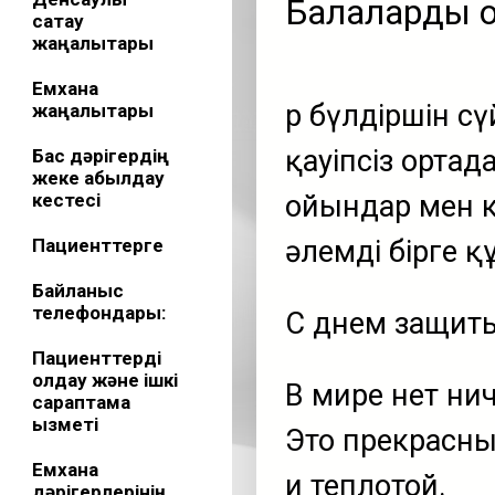
Балаларды қо
сақтау
жаңалықтары
Емхана
Әр бүлдіршін с
жаңалықтары
қауіпсіз ортад
Бас дәрігердің
жеке қабылдау
кестесі
ойындар мен к
Пациенттерге
әлемді бірге қ
Байланыс
телефондары:
С днем защиты
Пациенттерді
қолдау және ішкі
В мире нет ни
сараптама
қызметі
Это прекрасн
Емхана
и теплотой.
дәрігерлерінің