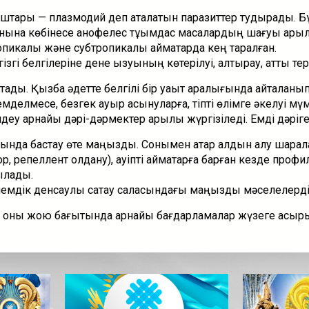
штары — плазмодий деп аталатын паразиттер тудырады. Б
анына көбінесе анофелес тұқымдас масалардың шағуы арқыл
опикалық және субтропикалық аймақтарда кең таралған.
згі белгілеріне дене қызуының көтерілуі, қалтырау, қатты тер
атады. Қызба әдетте белгілі бір уақыт аралығында қайталаны
мделмесе, безгек ауыр асқынуларға, тіпті өлімге әкелуі мүм
деу арнайы дәрі-дәрмектер арқылы жүргізіледі. Емді дәріг
тында бастау өте маңызды. Сонымен қатар алдын алу шарал
ор, репеллент қолдану), қауіпті аймақтарға барған кезде проф
ылады.
емдік денсаулық сақтау саласындағы маңызды мәселелердің
 оны жою бағытында арнайы бағдарламалар жүзеге асыр