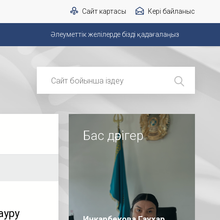
Сайт картасы
Кері байланыс
Әлеуметтік желілерде бізді қадағалаңыз
Бас дәрігер
ауру
Инкарбекова Гаухар