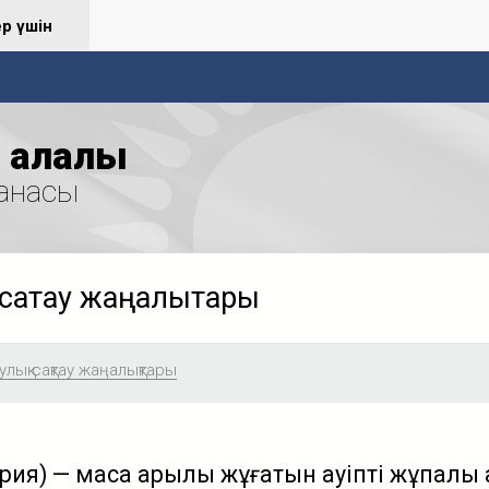
ер үшін
қалалық
анасы
сақтау жаңалықтары
лық сақтау жаңалықтары
ия) — маса арқылы жұғатын қауіпті жұқпалы 