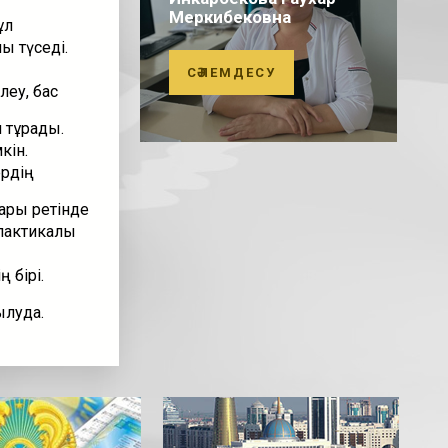
Меркибековна
ұл
ы түседі.
СӘЛЕМДЕСУ
леу, бас
п тұрады.
кін.
ердің
ары ретінде
илактикалық
 бірі.
ылуда.