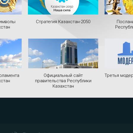
символы
Стратегия Казахстан-2050
Послан
хстан
Республ
рламента
Официальный сайт
Третья модер
хстан
правительства Республики
Казахстан