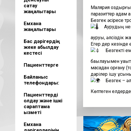
сақтау
Малярия қоздырғы
жаңалықтары
паразиттер адам қ
Безгек әсіресе тр
Емхана
Аурудың негі
жаңалықтары
ауруы, әлсіздік ж
Бас дәрігердің
Егер дер кезінде е
жеке қабылдау
Безгекті ем
кестесі
бақылауымен уақы
Пациенттерге
масадан қорғану (т
дәрілер ішу ұсын
Байланыс
Безгек – әл
телефондары:
Көптеген елдерде
Пациенттерді
қолдау және ішкі
сараптама
қызметі
Емхана
дәрігерлерінің