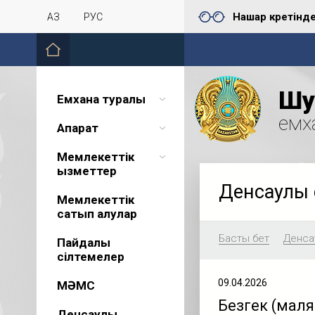
Нашар көретінд
ҚАЗ
РУС
Шу 
Емхана туралы
емх
Ақпарат
Мемлекеттік
қызметтер
Денсаулық 
Мемлекеттік
сатып алулар
Басты бет
Денсау
Пайдалы
сілтемелер
09.04.2026
МӘМС
Безгек (маляр
Денсаулық