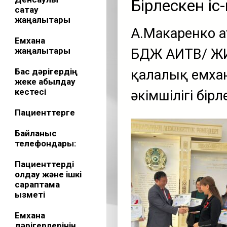
Бірлескен іс-
сақтау
жаңалықтары
А.Макаренко а
Емхана
жаңалықтары
БДЖ АИТВ/ ЖИ
Бас дәрігердің
қалалық емха
жеке қабылдау
кестесі
әкімшілігі бірл
Пациенттерге
Байланыс
телефондары:
Пациенттерді
қолдау және ішкі
сараптама
қызметі
Емхана
дәрігерлерінің