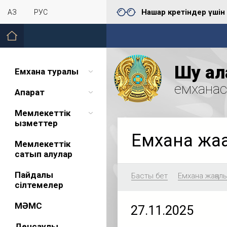
Нашар көретіндер үшін
ҚАЗ
РУС
Шу қал
Емхана туралы
емхана
Ақпарат
Мемлекеттік
қызметтер
Емхана жа
Мемлекеттік
сатып алулар
Пайдалы
Басты бет
Емхана жаңал
сілтемелер
МӘМС
27.11.2025
Денсаулық