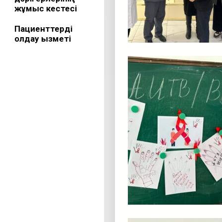
жұмыс кестесі
Пациенттерді
қолдау қызметі