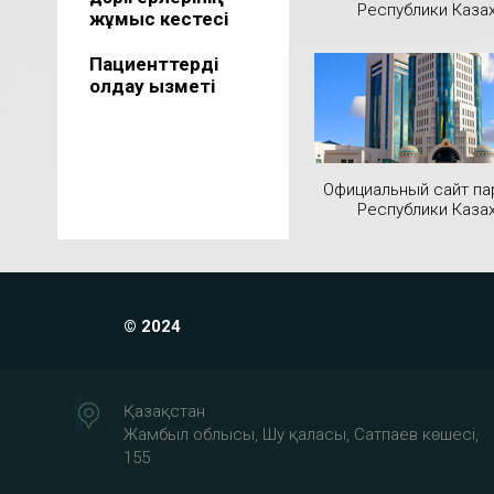
Республики Каза
жұмыс кестесі
Пациенттерді
қолдау қызметі
Официальный сайт па
Республики Каза
© 2024
Қазақстан
Жамбыл облысы, Шу қаласы, Сатпаев көшесі,
155