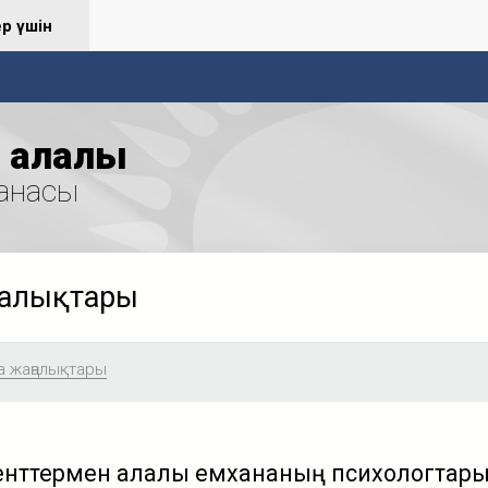
ер үшін
қалалық
анасы
ңалықтары
а жаңалықтары
енттермен қалалық емхананың психологтар