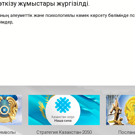
өткізу жұмыстары жүргізілді.
ының әлеуметтік және психологиялық көмек көрсету бөлімінде пс
рімдер,
символы
Стратегия Казахстан-2050
Послан