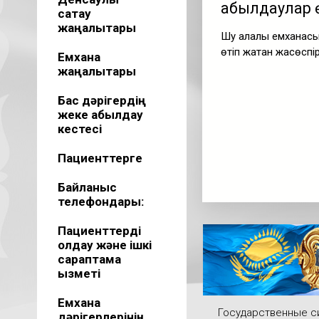
қабылдаулар 
сақтау
жаңалықтары
Шу қалалық емханас
өтіп жатқан жасөспі
Емхана
жаңалықтары
Бас дәрігердің
жеке қабылдау
кестесі
Пациенттерге
Байланыс
телефондары:
Пациенттерді
қолдау және ішкі
сараптама
қызметі
Емхана
Государственные 
дәрігерлерінің