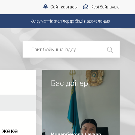
Сайт картасы
Кері байланыс
Әлеуметтік желілерде бізді қадағалаңыз
Бас дәрігер
ы жеке
Инкарбекова Гаухар