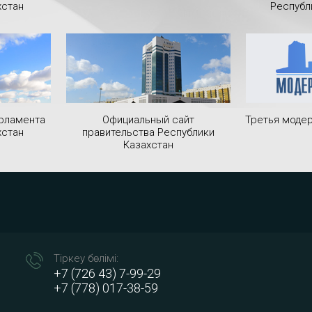
хстан
Республ
рламента
Официальный сайт
Третья модер
хстан
правительства Республики
Казахстан
Тіркеу бөлімі:
+7 (726 43) 7-99-29
+7 (778) 017-38-59