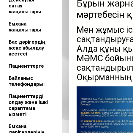
Бұрын жарна
сақтау
жаңалықтары
мәртебесін 
Емхана
Мен жұмыс іс
жаңалықтары
сақтандыруға
Бас дәрігердің
Алда құны қы
жеке қабылдау
кестесі
МӘМС бойынш
сақтандырылғ
Пациенттерге
Оқырманның 
Байланыс
телефондары:
Пациенттерді
қолдау және ішкі
сараптама
қызметі
Емхана
дәрігерлерінің