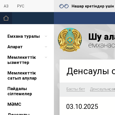
Нашар көретіндер үшін
ҚАЗ
РУС
Шу қал
Емхана туралы
емхана
Ақпарат
Мемлекеттік
қызметтер
Денсаулық 
Мемлекеттік
сатып алулар
Пайдалы
Басты бет
Денсаулық сақ
сілтемелер
МӘМС
03.10.2025
Денсаулық