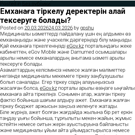
Posted in
Без рубрики
Емханаға тіркелу деректерін қалай
тексеруге болады?
Posted on
20.03.2026
24.03.2026
by
gpshu
Медициналық қызметтерді пайдалану үшін ең алдымен өз
емханаңызды және учаскелік дәрігеріңізді білу маңызды.
Қай емханаға тіркелгеніңізді
eGov.kz
порталындағы жеке
кабинеттен, eGov Mobile және Damumed қосымшалары
арқылы немесе емханалардың анықтама қызметі арқылы
тексеруге болады.
Азаматтардың келісімінсіз немесе жалған мәліметтер
негізінде медициналық мекемеге тіркеу заңбұзушылық
болып саналады. Егер тіркеу сіздің қалауыңызсыз
жасалған болса,
eGov.kz
порталы арқылы өзіңізге ыңғайлы
емханаға қайта тіркеліңіз. Сонымен қатар, жалған тіркеу
фактісі бойынша шағым қалдыру қажет. Емханаға жалған
тіркеу бюджет қаржысын заңсыз иеленуге жатады.
Біле жүріңіз, қажет болған жағдайда жылына бір рет еркін
таңдау құқығы бойынша, тұрғылықты мекен-жайын, жұмыс
істейтін немесе оқитын жерін ауыстыруына байланысты
және медициналық ұйым қайта ұйымдастырылса немесе