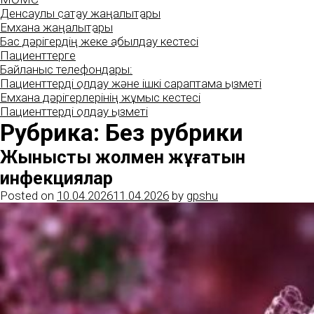
Денсаулық сақтау жаңалықтары
Емхана жаңалықтары
Бас дәрігердің жеке қабылдау кестесі
Пациенттерге
Байланыс телефондары:
Пациенттерді қолдау және ішкі сараптама қызметі
Емхана дәрігерлерінің жұмыс кестесі
Пациенттерді қолдау қызметі
Рубрика:
Без рубрики
Жыныстық жолмен жұғатын
инфекциялар
Posted on
10.04.2026
11.04.2026
by
gpshu