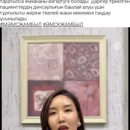
таратылса емхананы өзгертуге болады. Дәрігер тіркелген
пациенттердің денсаулығын бақылай алуы үшін
тұрғылықты жеріне тікелей жақын мекемені таңдау
ұсынылады.
#МӘМСЖАМБЫЛ
#ӘМСҚЖАМБЫЛ
Видеоплеер