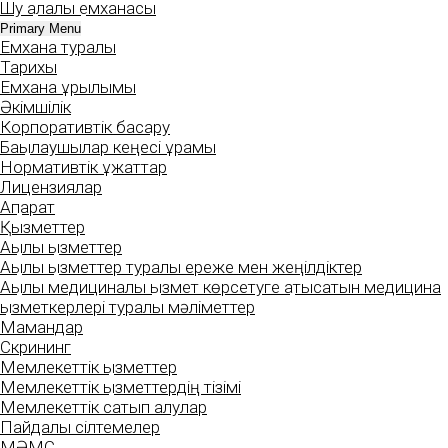
Шу қалалық емханасы
Skip
to
Primary Menu
Емхана туралы
content
Тарихы
Емхана құрылымы
Әкімшілік
Корпоративтік басқару
Бақылаушылар кеңесі құрамы
Нормативтік құжаттар
Лицензиялар
Ақпарат
Қызметтер
Ақылы қызметтер
Ақылы қызметтер туралы ереже мен жеңілдіктер
Ақылы медициналық қызмет көрсетуге қатысатын медицина
қызметкерлері туралы мәліметтер
Мамандар
Скрининг
Мемлекеттік қызметтер
Мемлекеттік қызметтердің тізімі
Мемлекеттік сатып алулар
Пайдалы сілтемелер
МӘМС