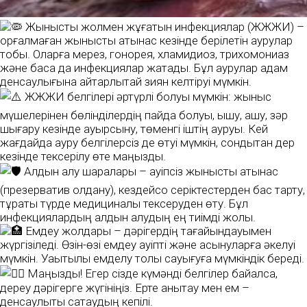
Жыныстық жолмен жұғатын инфекциялар (ЖЖЖИ) –
қорғалмаған жыныстық қатынас кезінде берілетін аурулар
тобы. Оларға мерез, гонорея, хламидиоз, трихомониаз
және басқа да инфекциялар жатады. Бұл аурулар адам
денсаулығына айтарлықтай зиян келтіруі мүмкін.
ЖЖЖИ белгілері әртүрлі болуы мүмкін: жыныс
мүшелерінен бөлінділердің пайда болуы, қышу, ашу, зәр
шығару кезінде ауырсыну, төменгі іштің ауруы. Кей
жағдайда ауру белгілерсіз де өтуі мүмкін, сондықтан дер
кезінде тексерілу өте маңызды.
Алдын алу шаралары – қауіпсіз жыныстық қатынас
(презерватив қолдану), кездейсоқ серіктестерден бас тарту,
тұрақты түрде медициналық тексеруден өту. Бұл
инфекциялардың алдын алудың ең тиімді жолы.
Емдеу жолдары – дәрігердің тағайындауымен
жүргізіледі. Өзін-өзі емдеу қауіпті және асқынуларға әкелуі
мүмкін. Уақытылы емделу толық сауығуға мүмкіндік береді.
Маңызды! Егер сізде күмәнді белгілер байқалса,
дереу дәрігерге жүгініңіз. Ерте анықтау мен ем –
денсаулықты сақтаудың кепілі.