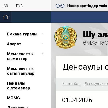
Нашар көретіндер үшін
ҚАЗ
РУС
Шу қал
Емхана туралы
емхана
Ақпарат
Мемлекеттік
қызметтер
Денсаулық 
Мемлекеттік
сатып алулар
Пайдалы
Басты бет
Денсаулық сақ
сілтемелер
МӘМС
01.04.2026
Денсаулық