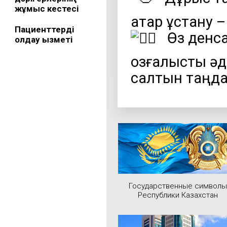
жұмыс кестесі
қатар ұстану –
Пациенттерді
Өз денса
қолдау қызметі
қозғалысты ә
салтын таңда
Государственные символы
Республики Казахстан