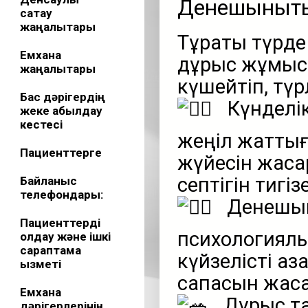
Денешынықты
сақтау
жаңалықтары
Тұрақты түрде
Емхана
дұрыс жұмыс 
жаңалықтары
күшейтіп, тү
Бас дәрігердің
Күнделік
жеке қабылдау
кестесі
жеңіл жаттығ
Пациенттерге
жүйесін жақса
септігін тигізе
Байланыс
телефондары:
Денешыны
Пациенттерді
психологиялық 
қолдау және ішкі
сараптама
күйзелісті аза
қызметі
сапасын жақс
Емхана
Дұрыс та
дәрігерлерінің