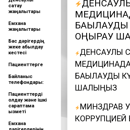
ДЕНСАУЛЫҚ
сақтау
жаңалықтары
МЕДИЦИНАД
БАҚЫЛАУДЫ 
Емхана
жаңалықтары
ҚОҢЫРАУ Ш
Бас дәрігердің
жеке қабылдау
ДЕНСАУЛЫҚ С
кестесі
МЕДИЦИНАДАҒ
Пациенттерге
БАҚЫЛАУДЫ КҮ
Байланыс
телефондары:
ШАЛЫҢЫЗ
Пациенттерді
қолдау және ішкі
МИНЗДРАВ У
сараптама
қызметі
КОРРУПЦИЕЙ 
Емхана
дәрігерлерінің