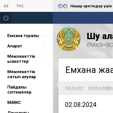
Нашар көретіндер үшін
ҚАЗ
РУС
Шу қал
Емхана туралы
емхана
Ақпарат
Мемлекеттік
қызметтер
Емхана жа
Мемлекеттік
сатып алулар
Пайдалы
Басты бет
Емхана жаңал
сілтемелер
МӘМС
02.08.2024
Денсаулық