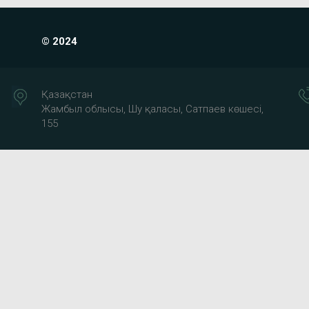
© 2024
Қазақстан
Жамбыл облысы, Шу қаласы, Сатпаев көшесі,
155