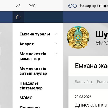
Нашар көретінд
ҚАЗ
РУС
Шу 
Емхана туралы
емх
Ақпарат
Мемлекеттік
қызметтер
Емхана жа
Мемлекеттік
сатып алулар
Басты бет
Емхан
Пайдалы
сілтемелер
20.03.2026
МӘМС
Дүниежүзілік
Денсаулық