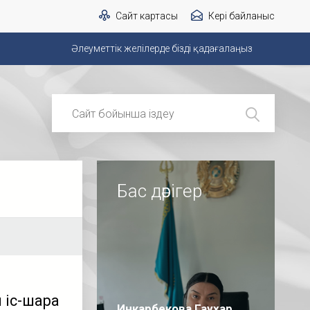
Сайт картасы
Кері байланыс
Әлеуметтік желілерде бізді қадағалаңыз
Бас дәрігер
 іс-шара
Инкарбекова Гаухар