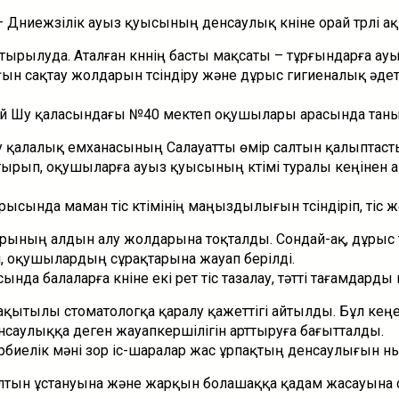
 Дүниежүзілік ауыз қуысының денсаулық күніне орай түрлі ақ
ырылуда. Аталған күннің басты мақсаты – тұрғындарға ау
н сақтау жолдарын түсіндіру және дұрыс гигиеналық әдет
й Шу қаласындағы №40 мектеп оқушылары арасында тан
Шу қалалық емханасының Салауатты өмір салтын қалыптаст
тырып, оқушыларға ауыз қуысының күтімі туралы кеңінен а
ысында маман тіс күтімінің маңыздылығын түсіндіріп, тіс ж
рының алдын алу жолдарына тоқталды. Сондай-ақ, дұрыс т
іп, оқушылардың сұрақтарына жауап берілді.
нда балаларға күніне екі рет тіс тазалау, тәтті тағамдарды
ақытылы стоматологқа қаралу қажеттігі айтылды. Бұл кең
аулыққа деген жауапкершілігін арттыруға бағытталды.
биелік мәні зор іс-шаралар жас ұрпақтың денсаулығын ны
алтын ұстануына және жарқын болашаққа қадам жасауына с