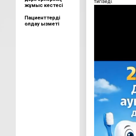
тигізеді.
жұмыс кестесі
Видеоплеер
Пациенттерді
қолдау қызметі