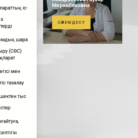
Меркибековна
параттық іс-
ыз
СӘЛЕМДЕСУ
терді
ымдық шара
ыру (СӨС)
қпарат
егісі мен
іс тазалау
 шектен тыс
естер
ғайтуға,
ептігін