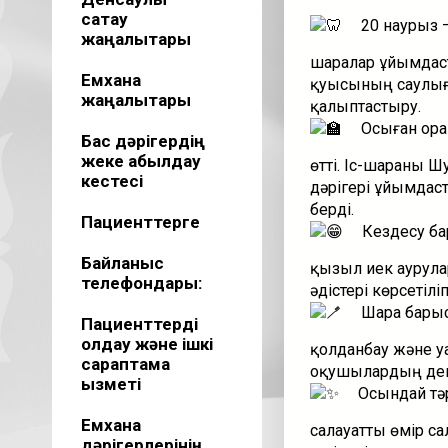
сақтау
20 наурыз –
жаңалықтары
шаралар ұйымдаст
Емхана
қуысының саулығы
жаңалықтары
қалыптастыру.
Осыған ора
Бас дәрігердің
жеке қабылдау
өтті. Іс-шараны 
кестесі
дәрігері ұйымдас
берді.
Пациенттерге
Кездесу бар
Байланыс
қызыл иек аурула
телефондары:
әдістері көрсетіл
Шара барысы
Пациенттерді
қолдау және ішкі
қолданбау және у
сараптама
оқушылардың денс
қызметі
Осындай тәр
Емхана
салауатты өмір с
дәрігерлерінің