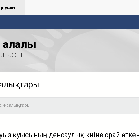
ер үшін
қалалық
анасы
ңалықтары
а жаңалықтары
 ауыз қуысының денсаулық күніне орай өткен