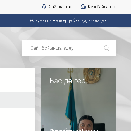
Сайт картасы
Кері байланыс
Әлеуметтік желілерде бізді қадағалаңыз
Бас дәрігер
Инкарбекова Гаухар