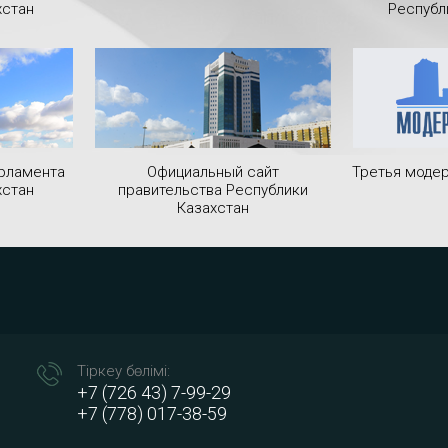
хстан
Республ
рламента
Официальный сайт
Третья модер
хстан
правительства Республики
Казахстан
Тіркеу бөлімі:
+7 (726 43) 7-99-29
+7 (778) 017-38-59