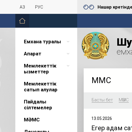
Нашар көретінд
ҚАЗ
РУС
Шу 
Емхана туралы
емх
Ақпарат
Мемлекеттік
қызметтер
МӘМС
Мемлекеттік
сатып алулар
Басты бет
МӘМС
Пайдалы
сілтемелер
13.05.2026
МӘМС
Егер адам са
Денсаулық