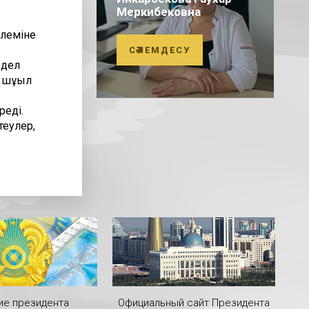
Меркибековна
өлеміне
СӘЛЕМДЕСУ
едел
 шұғыл
еді.
еулер,
ие президента
Официальный сайт Президента