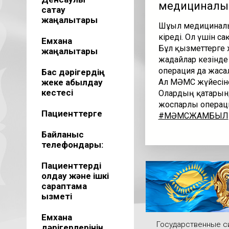
медициналық 
сақтау
жаңалықтары
Шұғыл медициналы
кіреді. Ол үшін с
Емхана
Бұл қызметтерге 
жаңалықтары
жағдайлар кезінде
операция да жаса
Бас дәрігердің
жеке қабылдау
Ал МӘМС жүйесіне
кестесі
Олардың қатарынд
жоспарлы операци
Пациенттерге
#МӘМСЖАМБЫЛ
Байланыс
телефондары:
Пациенттерді
қолдау және ішкі
сараптама
қызметі
Емхана
Государственные 
дәрігерлерінің