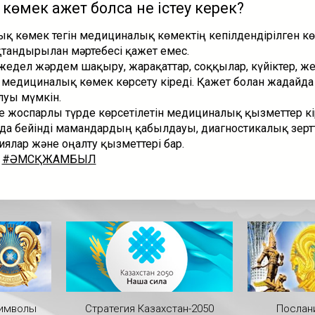
көмек қажет болса не істеу керек?
қ көмек тегін медициналық көмектің кепілдендірілген к
ақтандырылған мәртебеcі қажет емес.
жедел жәрдем шақыру, жарақаттар, соққылар, күйіктер, ж
 медициналық көмек көрсету кіреді. Қажет болған жағдайда
луы мүмкін.
 жоспарлы түрде көрсетілетін медициналық қызметтер кір
а бейінді мамандардың қабылдауы, диагностикалық зертт
ялар және оңалту қызметтері бар.
#ӘМСҚЖАМБЫЛ
символы
Стратегия Казахстан-2050
Послан