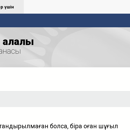
ер үшін
қалалық
анасы
қтандырылмаған болса, бірақ оған шұғыл