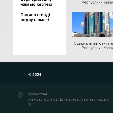
Республики Каза
жұмыс кестесі
Пациенттерді
қолдау қызметі
Официальный сайт па
Республики Каза
© 2024
Қазақстан
Жамбыл облысы, Шу қаласы, Сатпаев көшесі,
155