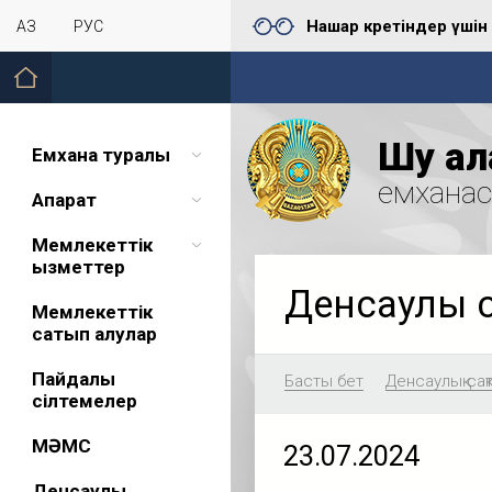
Нашар көретіндер үшін
ҚАЗ
РУС
Шу қал
Емхана туралы
емхана
Ақпарат
Мемлекеттік
қызметтер
Денсаулық 
Мемлекеттік
сатып алулар
Пайдалы
Басты бет
Денсаулық сақ
сілтемелер
МӘМС
23.07.2024
Денсаулық