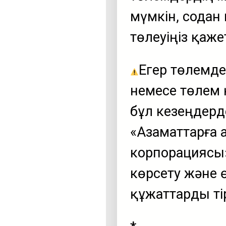
мүмкін, содан
төлеуіңіз қаже
Егер төлемде
немесе төлем 
бұл кезеңдерд
«Азаматтарға 
корпорациясы» 
көрсету және 
құжаттарды ті