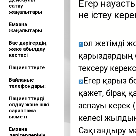
Егер науқаст
сақтау
жаңалықтары
не істеу кере
Емхана
жаңалықтары
Қол жетімді 
Бас дәрігердің
жеке қабылдау
қарыздардың 
кестесі
тексеру керекс
Пациенттерге
Егер қарыз б
Байланыс
телефондары:
қажет, бірақ 
Пациенттерді
аспауы керек
қолдау және ішкі
сараптама
келесі жылдың
қызметі
Сақтандыру мәр
Емхана
дәрігерлерінің