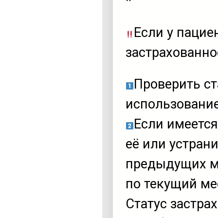
*
Если у пациен
застрахованно
Проверить ст
использовани
Если имеется
её или устрани
предыдущих ме
по текущий ме
Статус застра