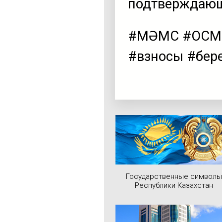
подтверждающ
#МӘМС #ОСМС 
#взносы #бер
Государственные символы
Республики Казахстан