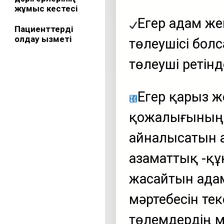
жұмыс кестесі
Егер адам же
Пациенттерді
қолдау қызметі
төлеушісі ​​бо
төлеуші ​​реті
Егер қарыз ж
қожалығының (
айналысатын 
азаматтық -қ
жасайтын адам
мәртебесін тек
төлемдердің м