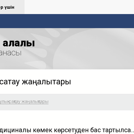
ер үшін
қалалық
анасы
сақтау жаңалықтары
лық сақтау жаңалықтары
едициналық көмек көрсетуден бас тартылса