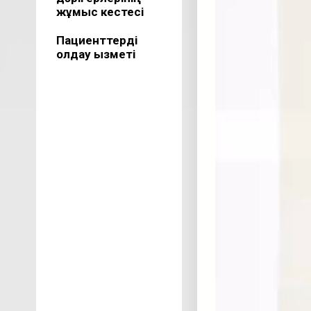
жұмыс кестесі
Пациенттерді
қолдау қызметі