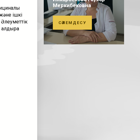
Меркибековна
ициналық
және ішкі
 Әлеуметтік
СӘЛЕМДЕСУ
 қалдыра