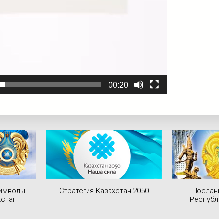
00:20
символы
Стратегия Казахстан-2050
Послан
хстан
Республ