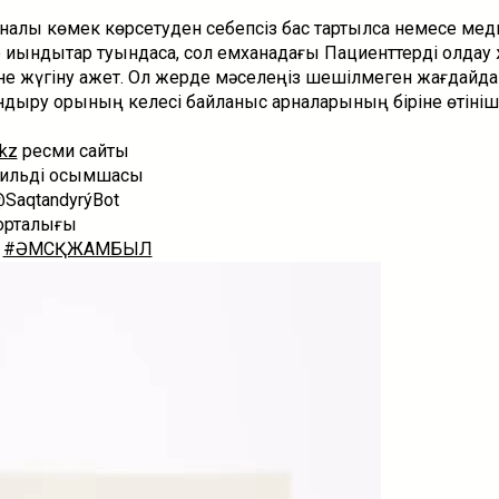
налық көмек көрсетуден себепсіз бас тартылса немесе мед
 қиындықтар туындаса, сол емханадағы Пациенттерді қолдау 
не жүгіну қажет. Ол жерде мәселеңіз шешілмеген жағдайда
ндыру қорының келесі байланыс арналарының біріне өтініш
kz
ресми сайты
бильді қосымшасы
@SaqtandyrýBot
орталығы
#ӘМСҚЖАМБЫЛ