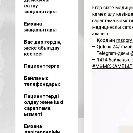
сақтау
Егер сізге медици
жаңалықтары
көмек алу кезінде
сараптама қызметі
Емхана
медициналық сақта
жаңалықтары
аласыз:
— Қордың
msqory.
Бас дәрігердің
— Qoldau 24/7 мо
жеке қабылдау
— Telegram-дағы 
кестесі
— 1414 байланыс 
Пациенттерге
#МӘМСЖАМБЫЛ
Видеоплеер
Байланыс
телефондары:
Пациенттерді
қолдау және ішкі
сараптама
қызметі
Емхана
дәрігерлерінің