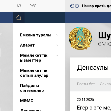
Нашар көретінд
ҚАЗ
РУС
Шу 
Емхана туралы
емх
Ақпарат
Мемлекеттік
қызметтер
Денсаулық 
Мемлекеттік
сатып алулар
Басты бет
Денсау
Пайдалы
сілтемелер
20.11.2025
МӘМС
Егер сізге м
Денсаулық