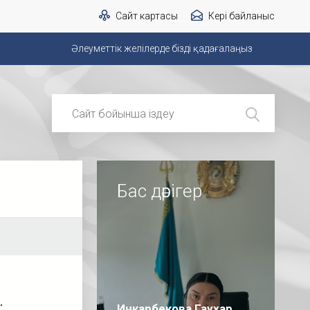
Сайт картасы
Кері байланыс
Әлеуметтік желілерде бізді қадағалаңыз
Бас дәрігер
…
Инкарбекова Гаухар