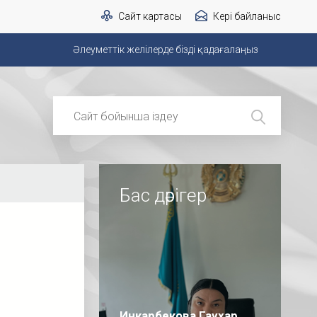
Сайт картасы
Кері байланыс
Әлеуметтік желілерде бізді қадағалаңыз
Бас дәрігер
Инкарбекова Гаухар