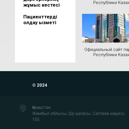
Республики Каза
жұмыс кестесі
Пациенттерді
қолдау қызметі
Официальный сайт па
Республики Каза
© 2024
Қазақстан
Жамбыл облысы, Шу қаласы, Сатпаев көшесі,
155