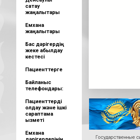
сақтау
жаңалықтары
Емхана
жаңалықтары
Бас дәрігердің
жеке қабылдау
кестесі
Пациенттерге
Байланыс
телефондары:
Пациенттерді
қолдау және ішкі
сараптама
қызметі
Емхана
Государственные 
дәрігерлерінің