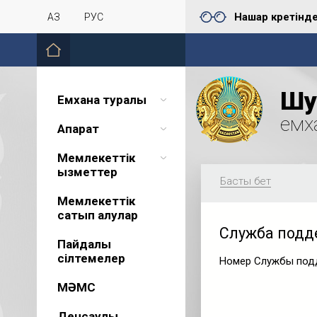
Нашар көретінд
ҚАЗ
РУС
Шу 
Емхана туралы
емх
Ақпарат
Мемлекеттік
қызметтер
Басты бет
Мемлекеттік
сатып алулар
Служба подд
Пайдалы
сілтемелер
Номер Службы подде
МӘМС
Денсаулық