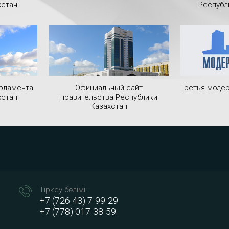
хстан
Республ
рламента
Официальный сайт
Третья модер
хстан
правительства Республики
Казахстан
Тіркеу бөлімі:
+7 (726 43) 7-99-29
+7 (778) 017-38-59