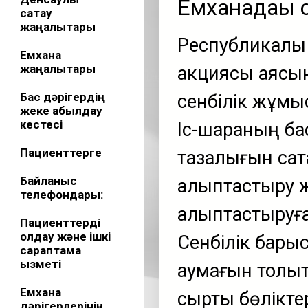
Емханадағы с
сақтау
жаңалықтары
Республикалық 
Емхана
жаңалықтары
акциясы аясы
Бас дәрігердің
сенбілік жұмыс
жеке қабылдау
кестесі
Іс-шараның ба
Пациенттерге
тазалығын сақт
Байланыс
қалыптастыру 
телефондары:
қалыптастыруға 
Пациенттерді
қолдау және ішкі
Сенбілік бары
сараптама
қызметі
аумағын толық
Емхана
сыртқы бөліктер
дәрігерлерінің