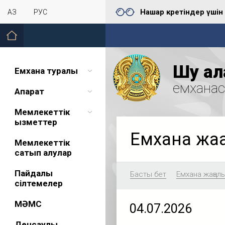
Нашар көретіндер үшін
ҚАЗ
РУС
Шу қал
Емхана туралы
емхана
Ақпарат
Мемлекеттік
қызметтер
Емхана жа
Мемлекеттік
сатып алулар
Пайдалы
Басты бет
Емхана жаңал
сілтемелер
МӘМС
04.07.2026
Денсаулық