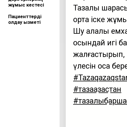
жұмыс кестесі
Тазалық шарас
Пациенттерді
ортақ іске жұм
қолдау қызметі
Шу қалалық ем
осындай игі б
жалғастырып, 
үлесін қоса бере
#Tazaqazaqsta
#тазақазақстан
#тазалықбаршағ