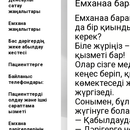
Емханаға бар
сақтау
жаңалықтары
Емханаға барғ
Емхана
да бір қиынд
жаңалықтары
керек?
Бас дәрігердің
Біле жүріңіз 
жеке қабылдау
кестесі
қызметі бар!
Олар сізге м
Пациенттерге
кеңес беріп,
Байланыс
көмектеседі ж
телефондары:
жүргізеді.
Пациенттерді
Сонымен, бұл
қолдау және ішкі
сараптама
жүгінуге бол
қызметі
— Қабылдаудан
Емхана
— Дәрігерге 
дәрігерлерінің