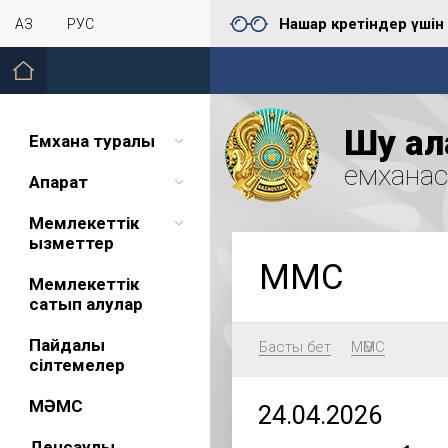
Нашар көретіндер үшін
ҚАЗ
РУС
Шу қал
Емхана туралы
емхана
Ақпарат
Мемлекеттік
қызметтер
МӘМС
Мемлекеттік
сатып алулар
Пайдалы
Басты бет
МӘМС
сілтемелер
МӘМС
24.04.2026
Денсаулық