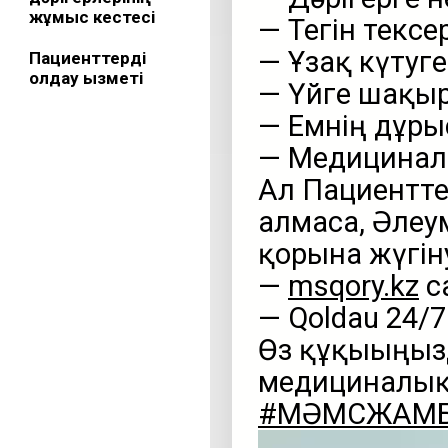
жұмыс кестесі
— Тегін тексе
— Ұзақ күтуг
Пациенттерді
қолдау қызметі
— Үйге шақыр
— Емнің дұры
— Медицинал
Ал Пациентте
алмаса, Әлеу
қорына жүгін
—
msqory.kz
с
— Qoldau 24/
Өз құқығыңыз
медициналық 
#МӘМСЖАМ
Видеоплеер